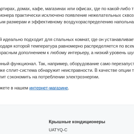
тирах, домах, кафе, магазинах или офисах, где по какой-либо 
ционера практически исключено появление нежелательных скво
ным размерам и эффективному воздухораспределению напольная
 идеально подходит для спальных комнат, где он устанавливает
одаря которой температура равномерно распределяется по вс
красным дополнением к любому интерьеру, а низкий уровень шу
ный функционал. Так, например, оборудование само перезапуст
ке сплит-система обнаружит неисправности. В качестве опции 
ит сэкономить на потреблении электроэнергии.
жете в нашем
интернет-магазине
.
Крышные кондиционеры
UATYQ-C