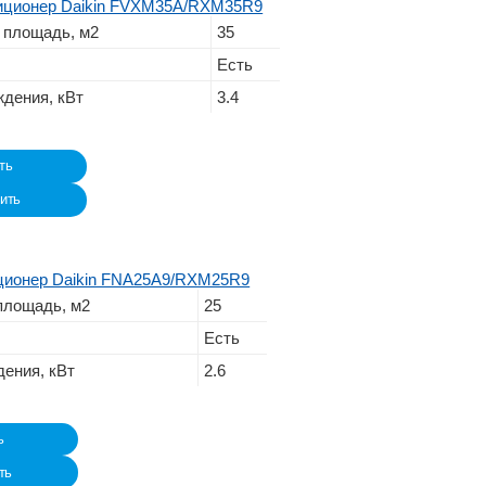
иционер Daikin FVXM35A/RXM35R9
 площадь, м2
35
Есть
дения, кВт
3.4
ть
ить
ционер Daikin FNA25A9/RXM25R9
площадь, м2
25
Есть
ения, кВт
2.6
ь
ть