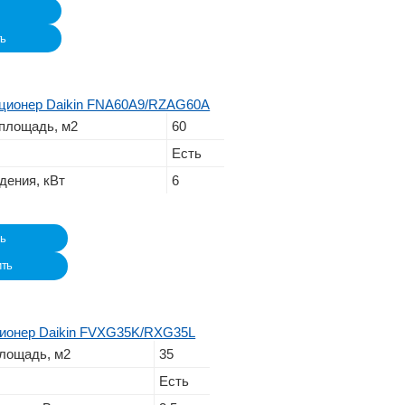
ть
ционер Daikin FNA60A9/RZAG60A
площадь, м2
60
Есть
дения, кВт
6
ть
ить
ионер Daikin FVXG35K/RXG35L
лощадь, м2
35
Есть