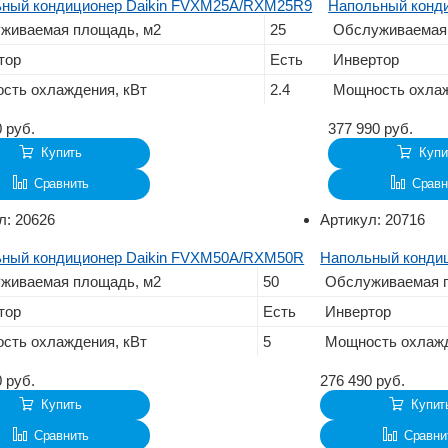
ный кондиционер Daikin FVXM25A/RXM25R9
Напольный конд
живаемая площадь, м2
25
Обслуживаемая
тор
Есть
Инвертор
сть охлаждения, кВт
2.4
Мощность охлаж
0
руб.
377 990
руб.
Купить
Купи
Сравнить
Сравн
л:
20626
Артикул:
20716
ный кондиционер Daikin FVXM50A/RXM50R
Напольный конди
живаемая площадь, м2
50
Обслуживаемая 
тор
Есть
Инвертор
сть охлаждения, кВт
5
Мощность охлажд
0
руб.
276 490
руб.
Купить
Купит
Сравнить
Сравни