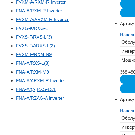
FVXM-A/RXM-R Inverter
FNA-A/RXM-R Inverter
FVXM-A/ARXM-R Inverter
Артику
FVXG-K/RXG-L
Наполь
FVXS-F/RXS-L(3)
Обслу
FVXS-F/ARXS-L(3)
Инвер
FVXM-F/RXM-N9
Мощно
FNA-A/RXS-L(3)
FNA-A/RXM-M9
368 49
FNA-A/ARXM-R Inverter
FNA-A/(A)RXS-L3/L
FNA-A/RZAG-A Inverter
Артику
Наполь
Обслу
Инвер