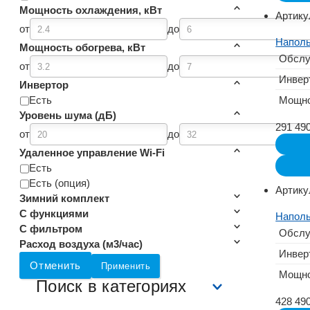
Мощность охлаждения, кВт
Артику
от
до
Наполь
Мощность обогрева, кВт
Обслу
от
до
Инвер
Инвертор
Есть
Мощно
Уровень шума (дБ)
291 49
от
до
Удаленное управление Wi-Fi
Есть
Есть (опция)
Артику
Зимний комплект
С функциями
Наполь
С фильтром
Обслу
Расход воздуха (м3/час)
Инвер
Отменить
Применить
Мощно
Поиск в категориях
428 49