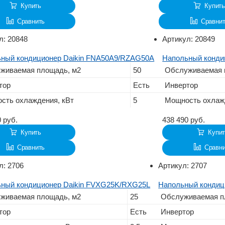
Купить
Купить
Сравнить
Сравни
л:
20848
Артикул:
20849
ный кондиционер Daikin FNA50A9/RZAG50A
Напольный конди
живаемая площадь, м2
50
Обслуживаемая 
тор
Есть
Инвертор
сть охлаждения, кВт
5
Мощность охлаж
0
руб.
438 490
руб.
Купить
Купи
Сравнить
Сравн
л:
2706
Артикул:
2707
ный кондиционер Daikin FVXG25K/RXG25L
Напольный кондиц
живаемая площадь, м2
25
Обслуживаемая п
тор
Есть
Инвертор