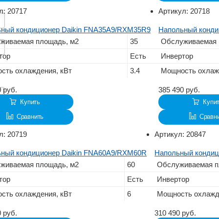
л:
20717
Артикул:
20718
ный кондиционер Daikin FNA35A9/RXM35R9
Напольный конди
живаемая площадь, м2
35
Обслуживаемая 
тор
Есть
Инвертор
сть охлаждения, кВт
3.4
Мощность охлаж
0
руб.
385 490
руб.
Купить
Купи
Сравнить
Сравн
л:
20719
Артикул:
20847
ный кондиционер Daikin FNA60A9/RXM60R
Напольный кондиц
живаемая площадь, м2
60
Обслуживаемая п
тор
Есть
Инвертор
сть охлаждения, кВт
6
Мощность охлажд
0
руб.
310 490
руб.