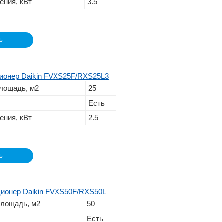
ения, кВт
3.5
ь
ионер Daikin FVXS25F/RXS25L3
лощадь, м2
25
Есть
ения, кВт
2.5
ь
ионер Daikin FVXS50F/RXS50L
лощадь, м2
50
Есть