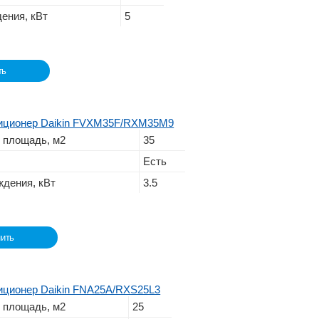
ения, кВт
5
ть
иционер Daikin FVXM35F/RXM35M9
 площадь, м2
35
Есть
дения, кВт
3.5
ить
иционер Daikin FNA25A/RXS25L3
 площадь, м2
25