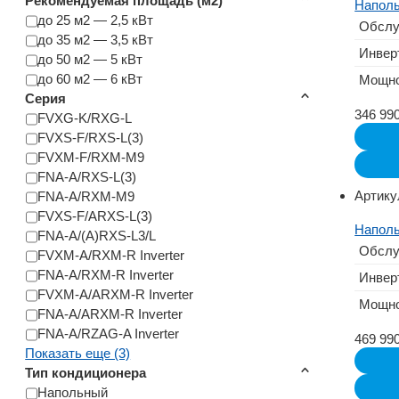
Рекомендуемая площадь (м2)
Наполь
до 25 м2 — 2,5 кВт
Обслу
до 35 м2 — 3,5 кВт
Инвер
до 50 м2 — 5 кВт
до 60 м2 — 6 кВт
Мощно
Серия
346 99
FVXG-K/RXG-L
FVXS-F/RXS-L(3)
FVXM-F/RXM-M9
FNA-A/RXS-L(3)
Артику
FNA-A/RXM-M9
FVXS-F/ARXS-L(3)
Наполь
FNA-A/(A)RXS-L3/L
Обслу
FVXM-A/RXM-R Inverter
FNA-A/RXM-R Inverter
Инвер
FVXM-A/ARXM-R Inverter
Мощно
FNA-A/ARXM-R Inverter
FNA-A/RZAG-A Inverter
469 99
Показать еще (3)
Тип кондиционера
Напольный