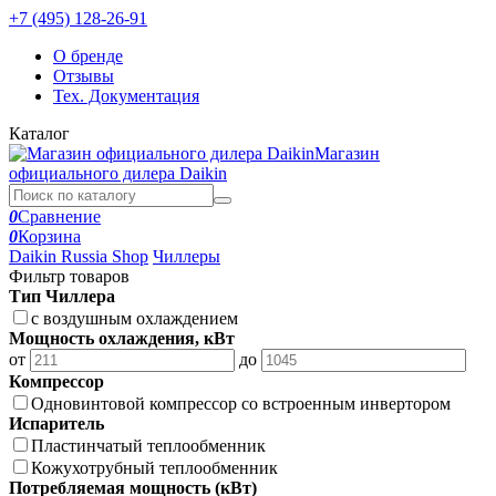
+7 (495) 128-26-91
О бренде
Отзывы
Тех. Документация
Каталог
Магазин
официального дилера Daikin
0
Сравнение
0
Корзина
Daikin Russia Shop
Чиллеры
Фильтр товаров
Тип Чиллера
с воздушным охлаждением
Мощность охлаждения, кВт
от
до
Компрессор
Одновинтовой компрессор со встроенным инвертором
Испаритель
Пластинчатый теплообменник
Кожухотрубный теплообменник
Потребляемая мощность (кВт)