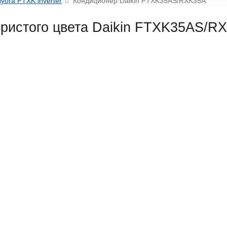
iyora FTXK inverter
Кондиционер Daikin FTXK35AS/RXK35A
ристого цвета
Daikin FTXK35AS/R