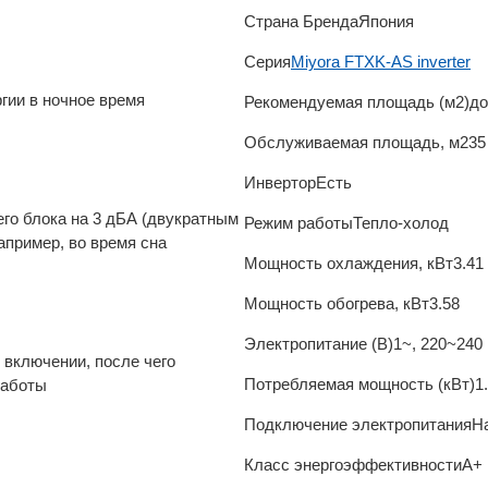
Страна Бренда
Япония
Серия
Miyora FTXK-AS inverter
гии в ночное время
Рекомендуемая площадь (м2)
до
Обслуживаемая площадь, м2
35
Инвертор
Есть
го блока на 3 дБА (двукратным
Режим работы
Тепло-холод
апример, во время сна
Мощность охлаждения, кВт
3.41
Мощность обогрева, кВт
3.58
Электропитание (В)
1~, 220~240 
 включении, после чего
Потребляемая мощность (кВт)
1
работы
Подключение электропитания
Н
Класс энергоэффективности
A+