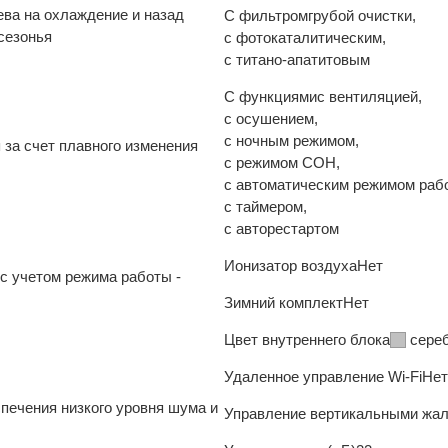
ева на охлаждение и назад
С фильтром
грубой очистки,
сезонья
с фотокаталитическим,
с титано-апатитовым
С функциями
с вентиляцией,
с осушением,
с ночным режимом,
за счет плавного изменения
с режимом СОН,
с автоматическим режимом раб
с таймером,
с авторестартом
Ионизатор воздуха
Нет
с учетом режима работы -
Зимний комплект
Нет
Цвет внутреннего блока
сере
Удаленное управление Wi-Fi
Нет
печения низкого уровня шума и
Управление вертикальными жа