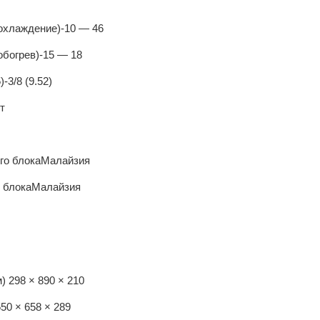
(охлаждение)
-10 — 46
обогрев)
-15 — 18
)-3/8 (9.52)
т
го блока
Малайзия
 блока
Малайзия
м)
298 × 890 × 210
550 × 658 × 289