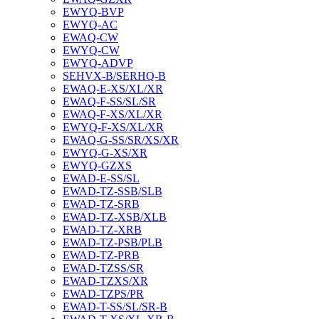
EWYQ-BVP
EWYQ-AC
EWAQ-CW
EWYQ-CW
EWYQ-ADVP
SEHVX-B/SERHQ-B
EWAQ-E-XS/XL/XR
EWAQ-F-SS/SL/SR
EWAQ-F-XS/XL/XR
EWYQ-F-XS/XL/XR
EWAQ-G-SS/SR/XS/XR
EWYQ-G-XS/XR
EWYQ-GZXS
EWAD-E-SS/SL
EWAD-TZ-SSB/SLB
EWAD-TZ-SRB
EWAD-TZ-XSB/XLB
EWAD-TZ-XRB
EWAD-TZ-PSB/PLB
EWAD-TZ-PRB
EWAD-TZSS/SR
EWAD-TZXS/XR
EWAD-TZPS/PR
EWAD-T-SS/SL/SR-B