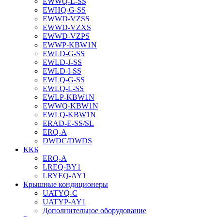
EWWQ-L-SS
EWHQ-G-SS
EWWD-VZSS
EWWD-VZXS
EWWD-VZPS
EWWP-KBW1N
EWLD-G-SS
EWLD-J-SS
EWLD-I-SS
EWLQ-G-SS
EWLQ-L-SS
EWLP-KBW1N
EWWQ-KBW1N
EWLQ-KBW1N
ERAD-E-SS/SL
ERQ-A
DWDC/DWDS
ККБ
ERQ-A
LREQ-BY1
LRYEQ-AY1
Крышные кондиционеры
UATYQ-C
UATYP-AY1
Дополнительное оборудование