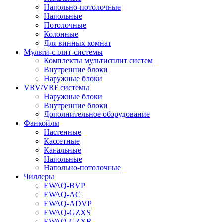
Напольно-потолочные
Напольные
Потолочные
Колонные
Для винных комнат
Мульти-сплит-системы
Комплекты мультисплит систем
Внутренние блоки
Наружные блоки
VRV/VRF системы
Наружные блоки
Внутренние блоки
Дополнительное оборудование
Фанкойлы
Настенные
Кассетные
Канальные
Напольные
Напольно-потолочные
Чиллеры
EWAQ-BVP
EWAQ-AC
EWAQ-ADVP
EWAQ-GZXS
EWAQ-GZXR