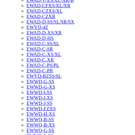
EWAD-T-XS/XL-XR-B
EWAD-CFXS/XL/XR
EWAD-CZXS/XL
EWAD-CZXR
EWAD-D-SS/SL/SR/SX
EWYD-4Z
EWAD-D-XS/XR
EWAD-D-HS
EWAD-C-SS/SL
EWAD-C-SR
EWAD-C-XS/XL
EWAD-C-XR
EWAD-C-PS/PL
EWAD-C-PR
EWYD-BZSS/SL
EWWD-G-SS
EWWD-G-XS
EWWD-I-SS
EWWD-I-XS
EWWD-J-SS
EWWD-FZXS
EWWD-H-XS
EWWQ-B-SS
EWWQ-B-XS
EWWQ-G-SS