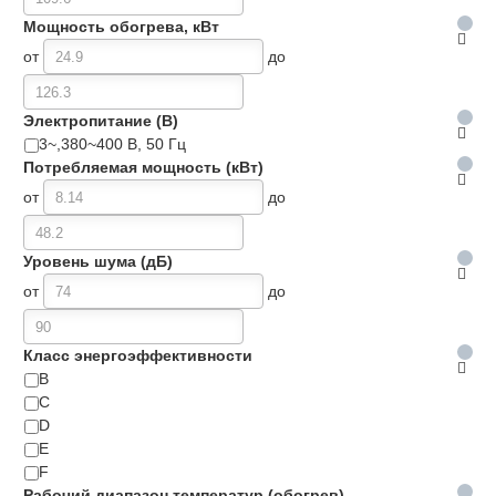
Мощность обогрева, кВт
от
до
Электропитание (В)
3~,380~400 В, 50 Гц
Потребляемая мощность (кВт)
от
до
Уровень шума (дБ)
от
до
Класс энергоэффективности
B
C
D
E
F
Рабочий диапазон температур (обогрев)