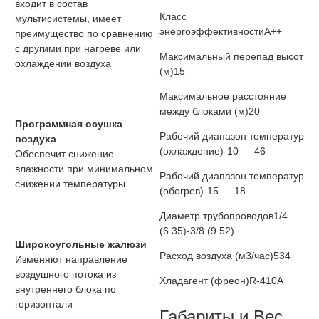
входит в состав
Класс
мультисистемы, имеет
энергоэффективности
A++
преимущество по сравнению
с другими при нагреве или
Максимальный перепад высот
охлаждении воздуха
(м)
15
Максимальное расстояние
между блоками (м)
20
Программная осушка
Рабочий диапазон температур
воздуха
(охлаждение)
-10 — 46
Обеспечит снижение
влажности при минимальном
Рабочий диапазон температур
снижении температуры
(обогрев)
-15 — 18
Диаметр трубопроводов
1/4
(6.35)-3/8 (9.52)
Широкоугольные жалюзи
Расход воздуха (м3/час)
534
Изменяют направление
воздушного потока из
Хладагент (фреон)
R-410A
внутреннего блока по
горизонтали
Габариты и Вес