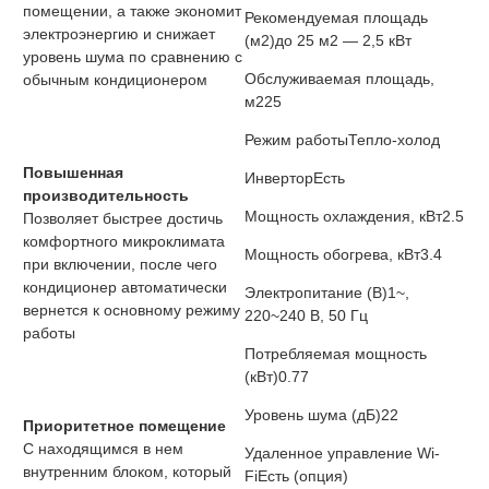
помещении, а также экономит
Рекомендуемая площадь
электроэнергию и снижает
(м2)
до 25 м2 — 2,5 кВт
уровень шума по сравнению с
Обслуживаемая площадь,
обычным кондиционером
м2
25
Режим работы
Тепло-холод
Повышенная
Инвертор
Есть
производительность
Мощность охлаждения, кВт
2.5
Позволяет быстрее достичь
комфортного микроклимата
Мощность обогрева, кВт
3.4
при включении, после чего
кондиционер автоматически
Электропитание (В)
1~,
вернется к основному режиму
220~240 В, 50 Гц
работы
Потребляемая мощность
(кВт)
0.77
Уровень шума (дБ)
22
Приоритетное помещение
С находящимся в нем
Удаленное управление Wi-
внутренним блоком, который
Fi
Есть (опция)