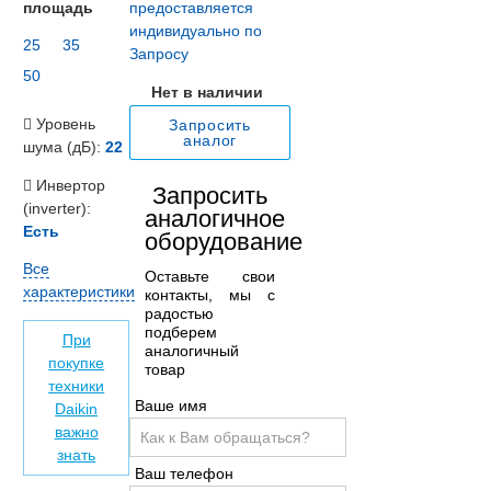
площадь
предоставляется
индивидуально по
25
35
Запросу
50
Нет в наличии
Уровень
Запросить
аналог
шума (дБ):
22
Инвертор
Запросить
(inverter):
аналогичное
Есть
оборудование
Все
Оставьте свои
характеристики
контакты, мы с
радостью
подберем
При
аналогичный
покупке
товар
техники
Ваше имя
Daikin
важно
знать
Ваш телефон