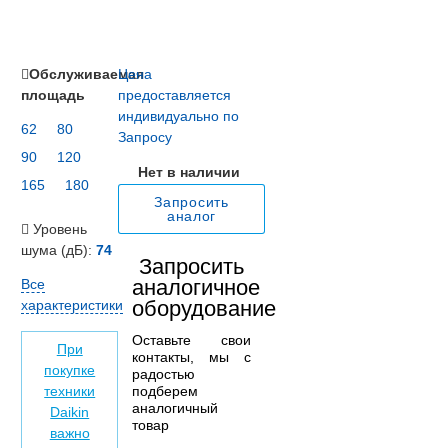
Обслуживаемая
Цена
площадь
предоставляется
индивидуально по
62
80
Запросу
90
120
Нет в наличии
165
180
Запросить
аналог
Уровень
шума (дБ):
74
Запросить
аналогичное
Все
оборудование
характеристики
Оставьте свои
При
контакты, мы с
покупке
радостью
подберем
техники
аналогичный
Daikin
товар
важно