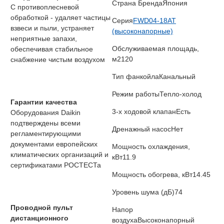
Страна Бренда
Япония
С противоплесневой
обработкой - удаляет частицы
Серия
FWD04-18AT
взвеси и пыли, устраняет
(высоконапорные)
неприятные запахи,
Обслуживаемая площадь,
обеспечивая стабильное
м2
120
снабжение чистым воздухом
Тип фанкойла
Канальный
Режим работы
Тепло-холод
Гарантии качества
3-х ходовой клапан
Есть
Оборудования Daikin
подтверждены всеми
Дренажный насос
Нет
регламентирующими
документами европейских
Мощность охлаждения,
климатических организаций и
кВт
11.9
сертификатами РОСТЕСТа
Мощность обогрева, кВт
14.45
Уровень шума (дБ)
74
Проводной пульт
Напор
дистанционного
воздуха
Высоконапорный