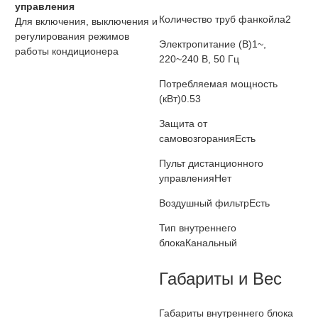
управления
Количество труб фанкойла
2
Для включения, выключения и
регулирования режимов
Электропитание (В)
1~,
работы кондиционера
220~240 В, 50 Гц
Потребляемая мощность
(кВт)
0.53
Защита от
самовозгорания
Есть
Пульт дистанционного
управления
Нет
Воздушный фильтр
Есть
Тип внутреннего
блока
Канальный
Габариты и Вес
Габариты внутреннего блока