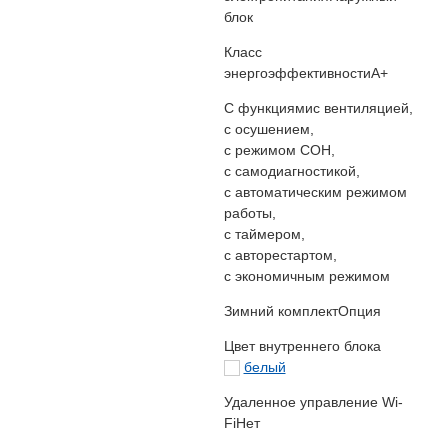
блок
Класс
энергоэффективности
A+
С функциями
с вентиляцией,
с осушением,
с режимом СОН,
с самодиагностикой,
с автоматическим режимом
работы,
с таймером,
с авторестартом,
с экономичным режимом
Зимний комплект
Опция
Цвет внутреннего блока
белый
Удаленное управление Wi-
Fi
Нет