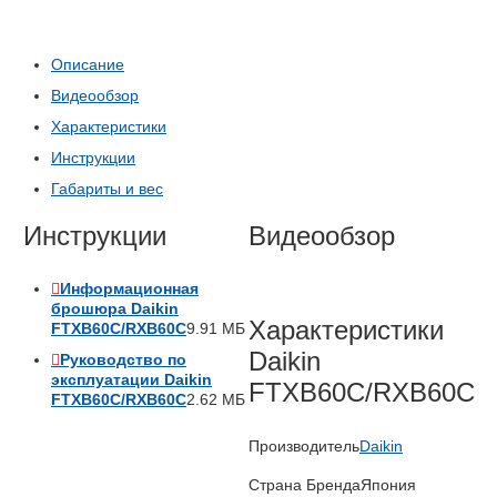
Описание
Видеообзор
Характеристики
Инструкции
Габариты и вес
Инструкции
Видеообзор
Информационная
брошюра Daikin
Характеристики
FTXB60C/RXB60C
9.91 МБ
Daikin
Руководство по
эксплуатации Daikin
FTXB60C/RXB60C
FTXB60C/RXB60C
2.62 МБ
Производитель
Daikin
Страна Бренда
Япония