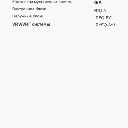
Комплекты мультисплит систем
ККБ
Внутренние блоки
ERQ-A
Наружные блоки
LREQ-BY1
VRV/VRF системы
LRYEQ-AY1