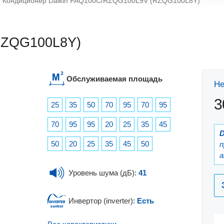
Кондиционер Daikin FAQ100C/RZQG100L9V (RZQG100L8Y)
RZQG100L8Y)
Обслуживаемая площадь
Не
3
25
35
50
70
95
70
95
70
95
95
20
25
35
45
D
50
20
25
35
45
50
п
а
Уровень шума (дБ):
41
Инвертор (inverter):
Есть