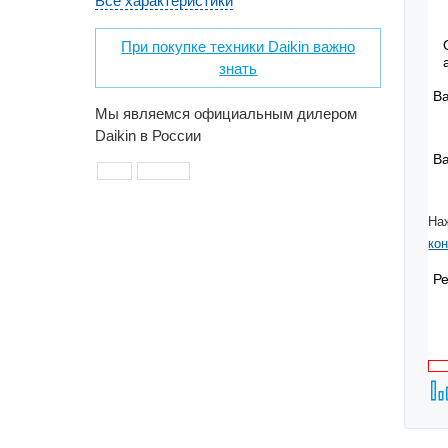
Все характеристики
При покупке техники Daikin важно
знать
В
Мы являемся официальным дилером
Daikin в России
В
На
ко
Р