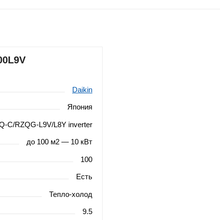
00L9V
Daikin
Япония
Q-C/RZQG-L9V/L8Y inverter
до 100 м2 — 10 кВт
100
Есть
Тепло-холод
9.5