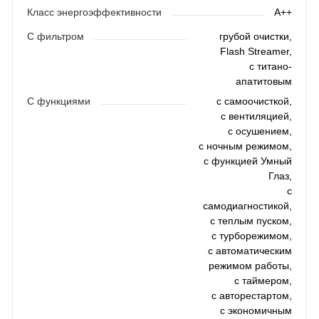
Класс энергоэффективности
A++
С фильтром
грубой очистки,
Flash Streamer,
с титано-
апатитовым
С функциями
с самоочисткой,
с вентиляцией,
с осушением,
с ночным режимом,
с функцией Умный
Глаз,
с
самодиагностикой,
с теплым пуском,
с турборежимом,
с автоматическим
режимом работы,
с таймером,
с авторестартом,
с экономичным