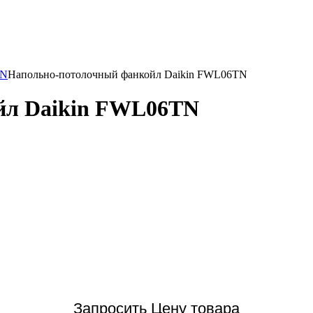
TN
Напольно-потолочный фанкойл Daikin FWL06TN
йл Daikin FWL06TN
Запросить Цену товара