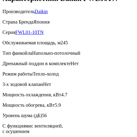
Производитель
Daikin
Страна Бренда
Япония
Серия
FWL01-10TN
Обслуживаемая площадь, м2
45
Тип фанкойла
Напольно-потолочный
Дренажный поддон в комплекте
Нет
Режим работы
Тепло-холод
3-х ходовой клапан
Нет
Мощность охлаждения, кВт
4.7
Мощность обогрева, кВт
5.9
Уровень шума (дБ)
56
С функциями
с вентиляцией,
с осушением