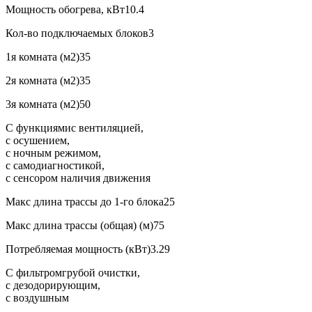
Мощность обогрева, кВт
10.4
Кол-во подключаемых блоков
3
1я комната (м2)
35
2я комната (м2)
35
3я комната (м2)
50
С функциями
с вентиляцией,
с осушением,
с ночным режимом,
с самодиагностикой,
с сенсором наличия движения
Макс длина трассы до 1-го блока
25
Макс длина трассы (общая) (м)
75
Потребляемая мощность (кВт)
3.29
С фильтром
грубой очистки,
с дезодорирующим,
с воздушным