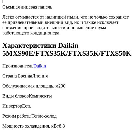
Съемная лицевая панель
Легко отмывается от налипшей пыли, что не только сохраняет
ее привлекательный внешний вид, но и также исключает
снижение производительности и повышение шума
работающего кондиционера
Характеристики Daikin
5MXS90E/FTXS35K/FTXS35K/FTXS50K
Производитель
Daikin
Страна Бренда
Япония
Обслуживаемая площадь, м2
90
Виды блоков
Комплекты
Инвертор
Есть
Режим работы
Тепло-холод
Мощность охлаждения, кВт
8.8