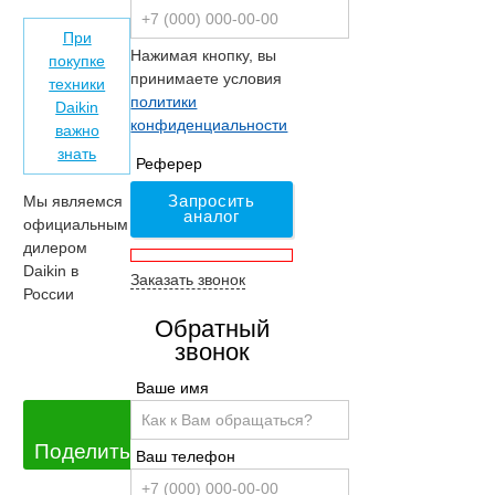
При
Нажимая кнопку, вы
покупке
принимаете условия
техники
политики
Daikin
конфиденциальности
важно
знать
Реферер
Запросить
Мы являемся
аналог
официальным
дилером
Daikin в
Заказать звонок
России
Обратный
звонок
Ваше имя
Поделиться
Ваш телефон