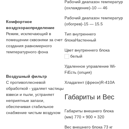
Рабочий диапазон температур
(охлаждение)
-10 — 46
Рабочий диапазон температур
Комфортное
(обогрев)
-15 — 15.5
воздухораспределение
Режим, исключающий в
Тип внутреннего
помещении сквозняки за счет
блока
Настенный
создания равномерного
Цвет внутреннего блока
температурного фона
белый
Удаленное управление Wi-
Fi
Есть (опция)
Воздушный фильтр
С противоплесневой
Хладагент (фреон)
R-410A
обработкой - удаляет частицы
взвеси и пыли, устраняет
Габариты и Вес
неприятные запахи,
обеспечивая стабильное
Габариты внешнего блока
снабжение чистым воздухом
(мм)
770 × 900 × 320
Вес внешнего блока
73 кг