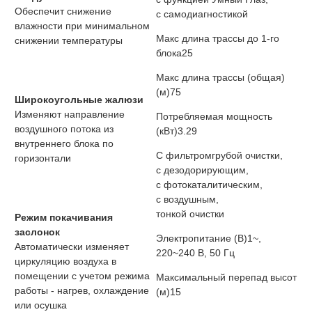
Обеспечит снижение
с самодиагностикой
влажности при минимальном
Макс длина трассы до 1-го
снижении температуры
блока
25
Макс длина трассы (общая)
(м)
75
Широкоугольные жалюзи
Изменяют направление
Потребляемая мощность
воздушного потока из
(кВт)
3.29
внутреннего блока по
С фильтром
грубой очистки,
горизонтали
с дезодорирующим,
с фотокаталитическим,
с воздушным,
тонкой очистки
Режим покачивания
заслонок
Электропитание (В)
1~,
Автоматически изменяет
220~240 В, 50 Гц
циркуляцию воздуха в
помещении с учетом режима
Максимальный перепад высот
работы - нагрев, охлаждение
(м)
15
или осушка