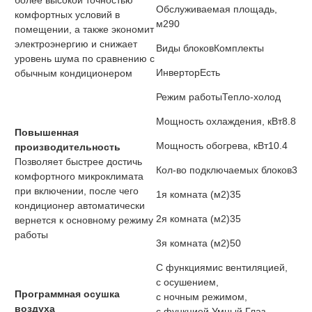
более высокой точностью
Обслуживаемая площадь,
комфортных условий в
м2
90
помещении, а также экономит
электроэнергию и снижает
Виды блоков
Комплекты
уровень шума по сравнению с
Инвертор
Есть
обычным кондиционером
Режим работы
Тепло-холод
Мощность охлаждения, кВт
8.8
Повышенная
Мощность обогрева, кВт
10.4
производительность
Позволяет быстрее достичь
Кол-во подключаемых блоков
3
комфортного микроклимата
при включении, после чего
1я комната (м2)
35
кондиционер автоматически
2я комната (м2)
35
вернется к основному режиму
работы
3я комната (м2)
50
С функциями
с вентиляцией,
с осушением,
Программная осушка
с ночным режимом,
воздуха
с функцией Умный Глаз,