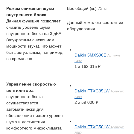
Режим снижения шума
Вес общий (кг.)
73 кг
внутреннего блока
Данная функция позволяет
Данный комплект состоит из
снизить уровень шума
оборудования
внутреннего блока на 3 дБА
(двукратным снижением
мощности звука), что может
быть актуальным, например,
Daikin 5MXS90E
Артикул:
во время сна
3432
1 x
162 315
₽
Управление скоростью
вентилятора
Daikin FTXG35LW
Артикул:
внутреннего блока
3499
2 x
59 000
₽
осуществляется
автоматически для
обеспечения низкого уровня
шума и достижения
Daikin FTXG50LW
Артикул:
комфортного микроклимата
3502