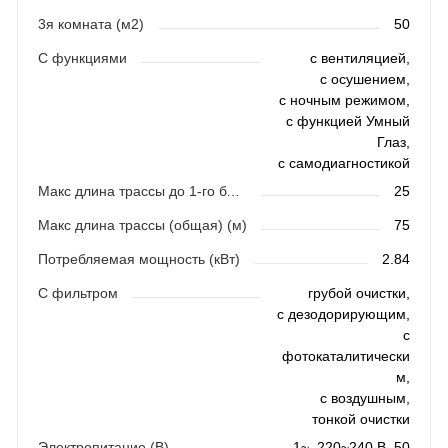
3я комната (м2)
50
С функциями
с вентиляцией,
с осушением,
с ночным режимом,
с функцией Умный
Глаз,
с самодиагностикой
Макс длина трассы до 1-го блока
25
Макс длина трассы (общая) (м)
75
Потребляемая мощность (кВт)
2.84
С фильтром
грубой очистки,
с дезодорирующим,
с
фотокаталитически
м,
с воздушным,
тонкой очистки
Электропитание (В)
1~, 220~240 В, 50