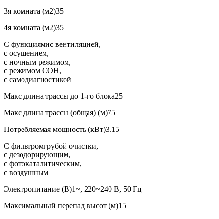
3я комната (м2)
35
4я комната (м2)
35
С функциями
с вентиляцией,
с осушением,
с ночным режимом,
с режимом СОН,
с самодиагностикой
Макс длина трассы до 1-го блока
25
Макс длина трассы (общая) (м)
75
Потребляемая мощность (кВт)
3.15
С фильтром
грубой очистки,
с дезодорирующим,
с фотокаталитическим,
с воздушным
Электропитание (В)
1~, 220~240 В, 50 Гц
Максимальный перепад высот (м)
15