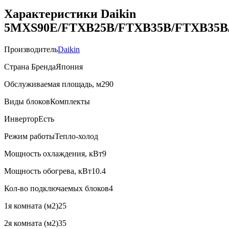
Характеристики Daikin
5MXS90E/FTXB25B/FTXB35B/FTXB35B
Производитель
Daikin
Страна Бренда
Япония
Обслуживаемая площадь, м2
90
Виды блоков
Комплекты
Инвертор
Есть
Режим работы
Тепло-холод
Мощность охлаждения, кВт
9
Мощность обогрева, кВт
10.4
Кол-во подключаемых блоков
4
1я комната (м2)
25
2я комната (м2)
35