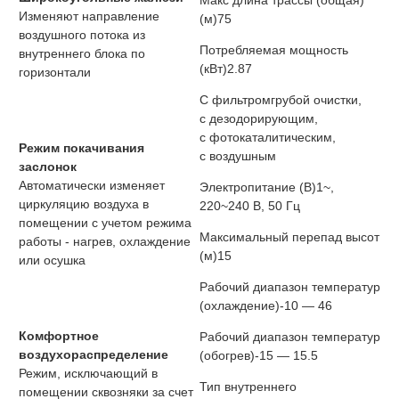
Макс длина трассы (общая)
Изменяют направление
(м)
75
воздушного потока из
Потребляемая мощность
внутреннего блока по
(кВт)
2.87
горизонтали
С фильтром
грубой очистки,
с дезодорирующим,
с фотокаталитическим,
Режим покачивания
с воздушным
заслонок
Автоматически изменяет
Электропитание (В)
1~,
циркуляцию воздуха в
220~240 В, 50 Гц
помещении с учетом режима
Максимальный перепад высот
работы - нагрев, охлаждение
(м)
15
или осушка
Рабочий диапазон температур
(охлаждение)
-10 — 46
Комфортное
Рабочий диапазон температур
воздухораспределение
(обогрев)
-15 — 15.5
Режим, исключающий в
Тип внутреннего
помещении сквозняки за счет