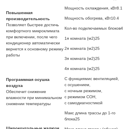
Мощность охлаждения, кВт
8.1
Повышенная
Мощность обогрева, кВт
10.4
производительность
Позволяет быстрее достичь
Кол-во подключаемых блоков
4
комфортного микроклимата
при включении, после чего
1я комната (м2)
25
кондиционер автоматически
2я комната (м2)
25
вернется к основному режиму
работы
3я комната (м2)
25
4я комната (м2)
25
С функциями
с вентиляцией,
Программная осушка
с осушением,
воздуха
с ночным режимом,
Обеспечит снижение
с режимом СОН,
влажности при минимальном
с самодиагностикой
снижении температуры
Макс длина трассы до 1-го
блока
25
Широкоугольные жалюзи