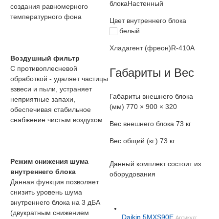
блока
Настенный
создания равномерного
температурного фона
Цвет внутреннего блока
белый
Хладагент (фреон)
R-410A
Воздушный фильтр
С противоплесневой
Габариты и Вес
обработкой - удаляет частицы
взвеси и пыли, устраняет
Габариты внешнего блока
неприятные запахи,
(мм)
770 × 900 × 320
обеспечивая стабильное
снабжение чистым воздухом
Вес внешнего блока
73 кг
Вес общий (кг.)
73 кг
Режим снижения шума
Данный комплект состоит из
внутреннего блока
оборудования
Данная функция позволяет
снизить уровень шума
внутреннего блока на 3 дБА
(двукратным снижением
Daikin 5MXS90E
Артикул: