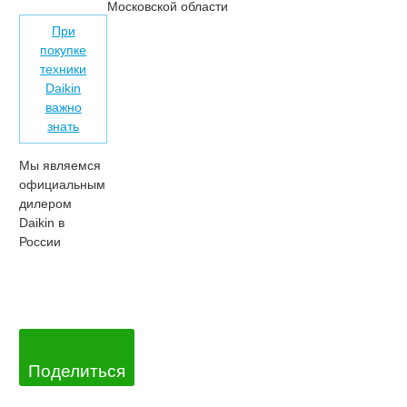
Московской области
При
покупке
техники
Daikin
важно
знать
Мы являемся
официальным
дилером
Daikin в
России
Поделиться