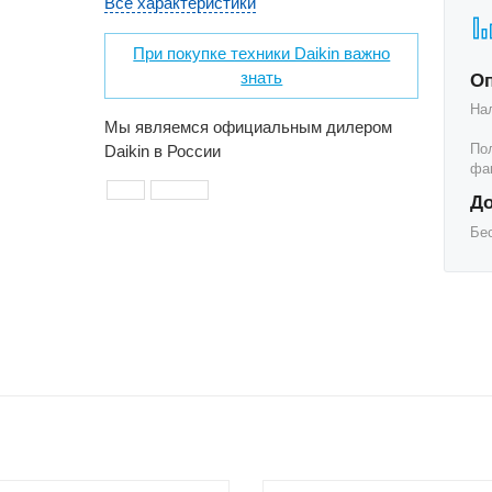
Все характеристики
При покупке техники Daikin важно
знать
О
На
Мы являемся официальным дилером
По
Daikin в России
фак
До
Бе
с