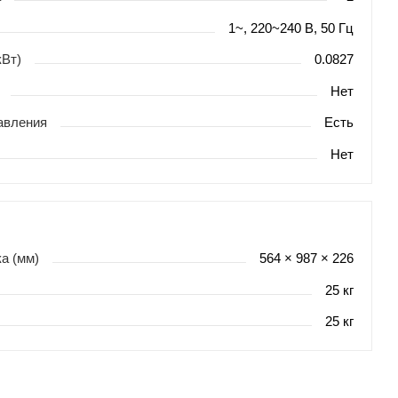
1~, 220~240 В, 50 Гц
кВт)
0.0827
Нет
авления
Есть
Нет
а (мм)
564 × 987 × 226
25 кг
25 кг