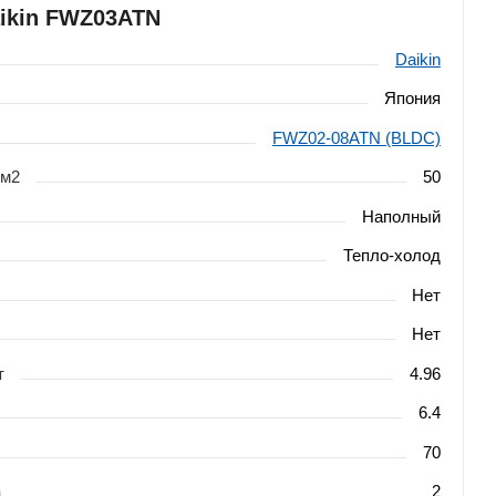
aikin FWZ03ATN
Daikin
Япония
FWZ02-08ATN (BLDC)
 м2
50
Наполный
Тепло-холод
Нет
Нет
т
4.96
6.4
70
а
2