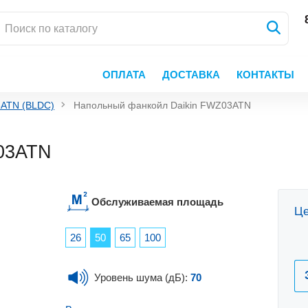
ОПЛАТА
ДОСТАВКА
КОНТАКТЫ
ATN (BLDC)
Напольный фанкойл Daikin FWZ03ATN
Z03ATN
Обслуживаемая площадь
Це
26
50
65
100
Уровень шума (дБ):
70