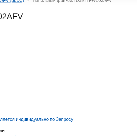
AFV (BLDC)
Напольный фанкойл Daikin FWZ02AFV
Z02AFV
ляется индивидуально по Запросу
ии