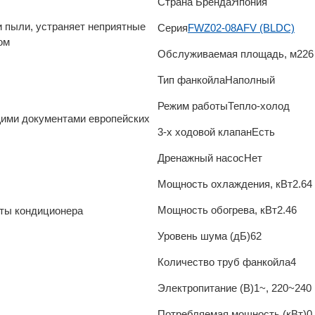
Страна Бренда
Япония
и пыли, устраняет неприятные
Серия
FWZ02-08AFV (BLDC)
ом
Обслуживаемая площадь, м2
26
Тип фанкойла
Наполный
Режим работы
Тепло-холод
ими документами европейских
3-х ходовой клапан
Есть
Дренажный насос
Нет
Мощность охлаждения, кВт
2.64
Мощность обогрева, кВт
2.46
оты кондиционера
Уровень шума (дБ)
62
Количество труб фанкойла
4
Электропитание (В)
1~, 220~240 
Потребляемая мощность (кВт)
0