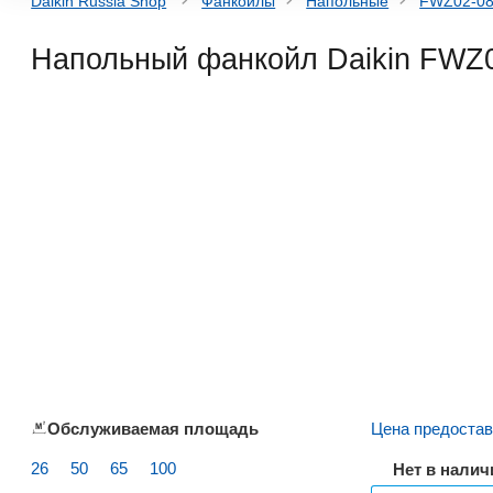
Daikin Russia Shop
Фанкойлы
Напольные
FWZ02-08
Напольный фанкойл Daikin FW
Обслуживаемая площадь
Цена предостав
26
50
65
100
Нет в налич