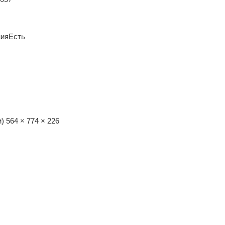
ния
Есть
м)
564 × 774 × 226