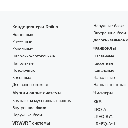
Наружные блоки
Кондиционеры Daikin
Внутренние блоки
Настенные
Дополнительное 
Кассетные
Фанкойлы
Канальные
Напольно-потолочные
Настенные
Напольные
Кассетные
Потолочные
Канальные
Колонные
Напольные
Для винных комнат
Напольно-потоло
Мульти-сплит-системы
Чиллеры
Комплекты мультисплит систем
ККБ
Внутренние блоки
ERQ-A
Наружные блоки
LREQ-BY1
VRV/VRF системы
LRYEQ-AY1