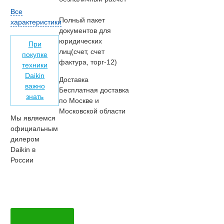
Все
Полный пакет
характеристики
документов для
юридических
При
лиц(счет, счет
покупке
фактура, торг-12)
техники
Daikin
Доставка
важно
Бесплатная доставка
знать
по Москве и
Московской области
Мы являемся
официальным
дилером
Daikin в
России