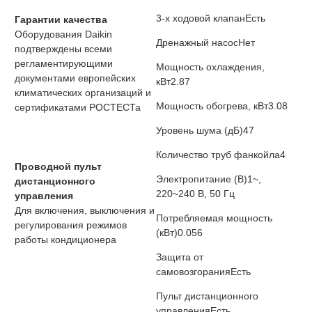
3-х ходовой клапан
Есть
Гарантии качества
Оборудования Daikin
Дренажный насос
Нет
подтверждены всеми
регламентирующими
Мощность охлаждения,
документами европейских
кВт
2.87
климатических организаций и
Мощность обогрева, кВт
3.08
сертификатами РОСТЕСТа
Уровень шума (дБ)
47
Количество труб фанкойла
4
Проводной пульт
Электропитание (В)
1~,
дистанционного
220~240 В, 50 Гц
управления
Для включения, выключения и
Потребляемая мощность
регулирования режимов
(кВт)
0.056
работы кондиционера
Защита от
самовозгорания
Есть
Пульт дистанционного
управления
Есть