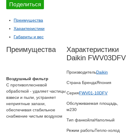
Поделиться
Преимущества
Характеристики
Габариты и вес
Преимущества
Характеристики
Daikin FWV03DFV
Производитель
Daikin
Воздушный фильтр
Страна Бренда
Япония
С противоплесневой
обработкой - удаляет частицы
Серия
FWV01-10DFV
взвеси и пыли, устраняет
Обслуживаемая площадь,
неприятные запахи,
м2
30
обеспечивая стабильное
снабжение чистым воздухом
Тип фанкойла
Наполный
Режим работы
Тепло-холод