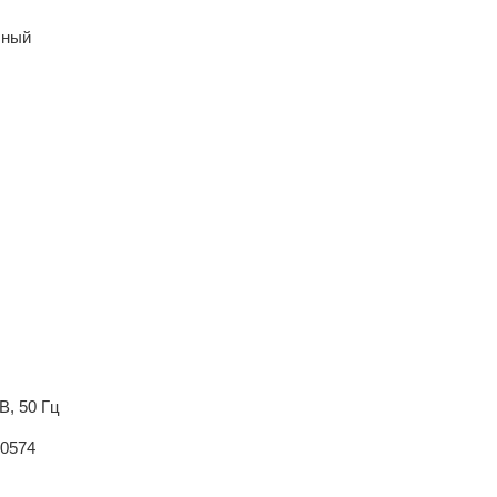
чный
В, 50 Гц
.0574