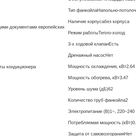
Тип фанкойла
Напольно-потоло
Наличие корпуса
без корпуса
ими документами европейских
Режим работы
Тепло-холод
3-х ходовой клапан
Есть
Дренажный насос
Нет
Мощность охлаждения, кВт
2.64
оты кондиционера
Мощность обогрева, кВт
3.47
Уровень шума (дБ)
62
Количество труб фанкойла
2
Электропитание (В)
1~, 220~240 
Потребляемая мощность (кВт)
0
Защита от самовозгорания
Нет