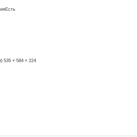
ния
Есть
м)
535 × 584 × 224