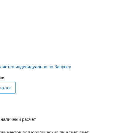
ляется индивидуально по Запросу
ии
налог
зналичный расчет
окументов для юридических лиц(счет, счет