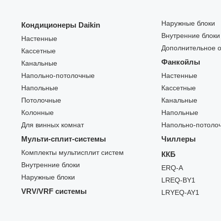
Наружные блоки
Кондиционеры Daikin
Внутренние блоки
Настенные
Дополнительное 
Кассетные
Фанкойлы
Канальные
Напольно-потолочные
Настенные
Напольные
Кассетные
Потолочные
Канальные
Колонные
Напольные
Для винных комнат
Напольно-потоло
Мульти-сплит-системы
Чиллеры
Комплекты мультисплит систем
ККБ
Внутренние блоки
ERQ-A
Наружные блоки
LREQ-BY1
VRV/VRF системы
LRYEQ-AY1