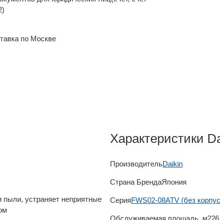
2)
тавка по Москве
Характеристики D
Производитель
Daikin
Страна Бренда
Япония
и пыли, устраняет неприятные
Серия
FWS02-08ATV (без корпус
ом
Обслуживаемая площадь, м2
26