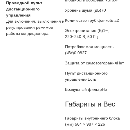
Мощность обогрева, кВт
6.4
Проводной пульт
дистанционного
Уровень шума (дБ)
70
управления
Количество труб фанкойла
2
Для включения, выключения и
регулирования режимов
Электропитание (В)
1~,
работы кондиционера
220~240 В, 50 Гц
Потребляемая мощность
(кВт)
0.0827
Защита от самовозгорания
Нет
Пульт дистанционного
управления
Есть
Воздушный фильтр
Нет
Габариты и Вес
Габариты внутреннего блока
(мм)
564 × 987 × 226