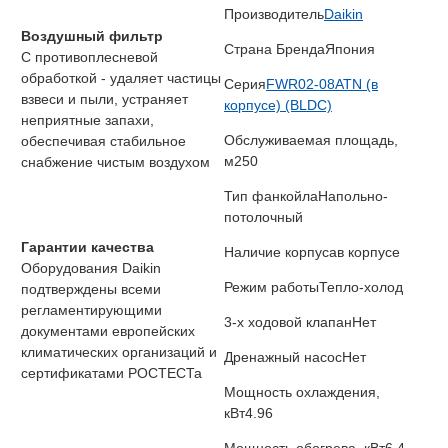
Производитель
Daikin
Воздушный фильтр
Страна Бренда
Япония
С противоплесневой
обработкой - удаляет частицы
Серия
FWR02-08ATN (в
взвеси и пыли, устраняет
корпусе) (BLDC)
неприятные запахи,
Обслуживаемая площадь,
обеспечивая стабильное
м2
50
снабжение чистым воздухом
Тип фанкойла
Напольно-
потолочный
Гарантии качества
Наличие корпуса
в корпусе
Оборудования Daikin
Режим работы
Тепло-холод
подтверждены всеми
регламентирующими
3-х ходовой клапан
Нет
документами европейских
климатических организаций и
Дренажный насос
Нет
сертификатами РОСТЕСТа
Мощность охлаждения,
кВт
4.96