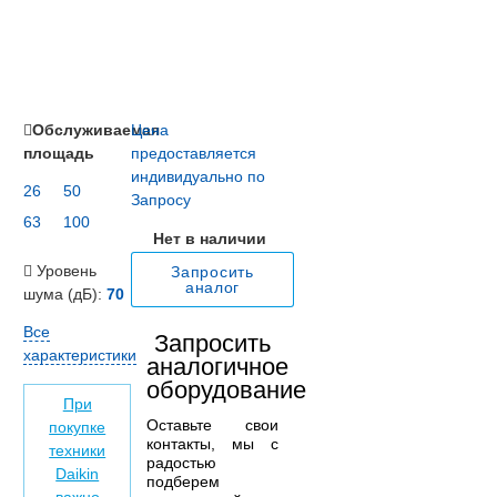
Обслуживаемая
Цена
площадь
предоставляется
индивидуально по
26
50
Запросу
63
100
Нет в наличии
Уровень
Запросить
аналог
шума (дБ):
70
Все
Запросить
характеристики
аналогичное
оборудование
При
Оставьте свои
покупке
контакты, мы с
техники
радостью
Daikin
подберем