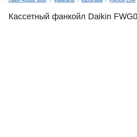
Daikin Russia Shop
Фанкойлы
Кассетные
FWG05-11AF
Кассетный фанкойл Daikin FW