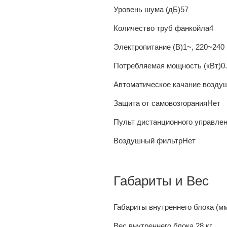
Уровень шума (дБ)
57
Количество труб фанкойла
4
Электропитание (В)
1~, 220~240 
Потребляемая мощность (кВт)
0
Автоматическое качание возду
Защита от самовозгорания
Нет
Пульт дистанционного управле
Воздушный фильтр
Нет
Габариты и Вес
Габариты внутреннего блока (м
Вес внутреннего блока
28 кг