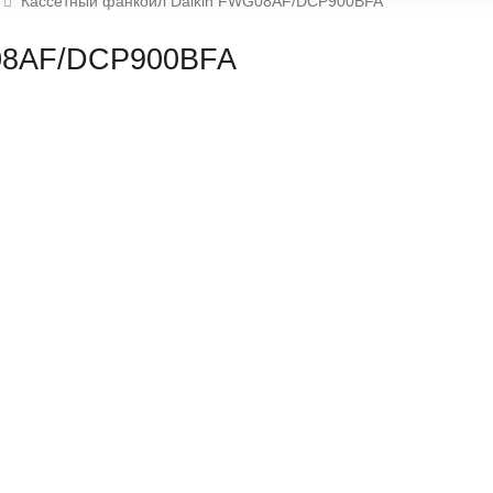
Кассетный фанкойл Daikin FWG08AF/DCP900BFA
G08AF/DCP900BFA