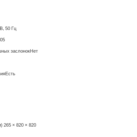
В, 50 Гц
.05
шных заслонок
Нет
ния
Есть
м)
265 × 820 × 820