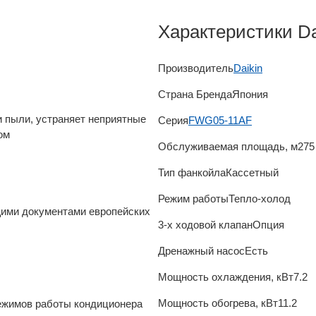
Характеристики 
Производитель
Daikin
Страна Бренда
Япония
и пыли, устраняет неприятные
Серия
FWG05-11AF
ом
Обслуживаемая площадь, м2
75
Тип фанкойла
Кассетный
Режим работы
Тепло-холод
ими документами европейских
3-х ходовой клапан
Опция
Дренажный насос
Есть
Мощность охлаждения, кВт
7.2
Мощность обогрева, кВт
11.2
режимов работы кондиционера