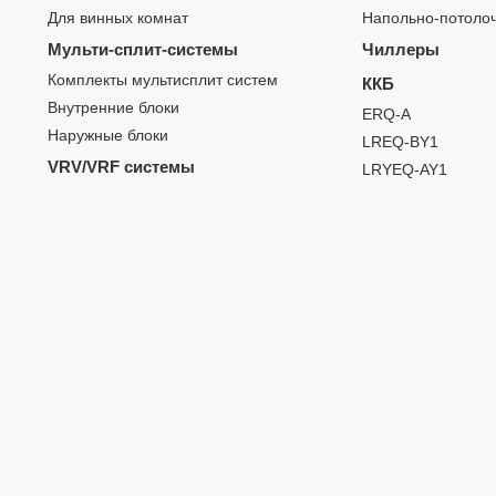
Для винных комнат
Напольно-потоло
Мульти-сплит-системы
Чиллеры
Комплекты мультисплит систем
ККБ
Внутренние блоки
ERQ-A
Наружные блоки
LREQ-BY1
VRV/VRF системы
LRYEQ-AY1