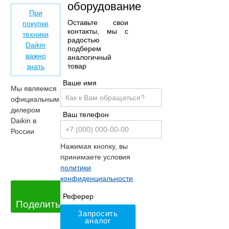
оборудование
При
Оставьте свои
покупке
контакты, мы с
техники
радостью
Daikin
подберем
важно
аналогичный
товар
знать
Ваше имя
Мы являемся
официальным
дилером
Ваш телефон
Daikin в
России
Нажимая кнопку, вы
принимаете условия
политики
конфиденциальности
Реферер
Поделиться
Запросить
аналог