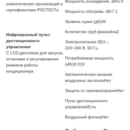
Мощность охлаждения, кВт
5.9
климатических организаций и
сертификатами РОСТЕСТа
Мощность обогрева, кВт
7.1
Уровень шума (дБ)
46
Количество труб фанкойла
2
Инфракрасный пульт
дистанционного
Электропитание (В)
1~,
управления
220~240 В, 50 Гц
С LCD-дисплеем для запуска,
Потребляемая мощность
остановки и регулирования
(кВт)
0.019
режимов работы
кондиционера
Автоматическое качание
воздушных заслонок
Нет
Защита от самовозгорания
Нет
Пульт дистанционного
управления
Есть
Воздушный фильтр
Нет