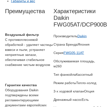
Габариты и вес
Преимущества
Характеристики
Daikin
FWG05AT/DCP900B
Воздушный фильтр
Производитель
Daikin
С противоплесневой
Страна Бренда
Япония
обработкой - удаляет частицы
взвеси и пыли, устраняет
Серия
FWG05-11AT
неприятные запахи,
обеспечивая стабильное
Обслуживаемая площадь,
снабжение чистым воздухом
м2
60
Тип фанкойла
Кассетный
Режим работы
Тепло-холод
Гарантии качества
Оборудования Daikin
3-х ходовой клапан
Опция
подтверждены всеми
Дренажный насос
Есть
регламентирующими
документами европейских