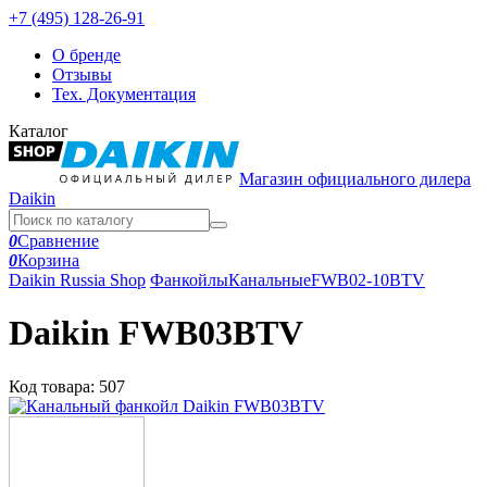
+7 (495) 128-26-91
О бренде
Отзывы
Тех. Документация
Каталог
Магазин официального дилера
Daikin
0
Сравнение
0
Корзина
Daikin Russia Shop
Фанкойлы
Канальные
FWB02-10BTV
Daikin FWB03BTV
Код товара:
507