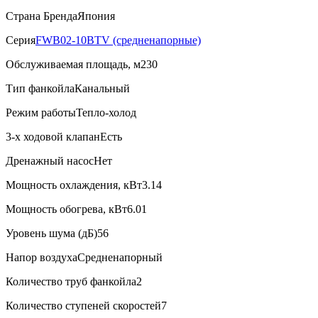
Страна Бренда
Япония
Серия
FWB02-10BTV (средненапорные)
Обслуживаемая площадь, м2
30
Тип фанкойла
Канальный
Режим работы
Тепло-холод
3-х ходовой клапан
Есть
Дренажный насос
Нет
Мощность охлаждения, кВт
3.14
Мощность обогрева, кВт
6.01
Уровень шума (дБ)
56
Напор воздуха
Средненапорный
Количество труб фанкойла
2
Количество ступеней скоростей
7