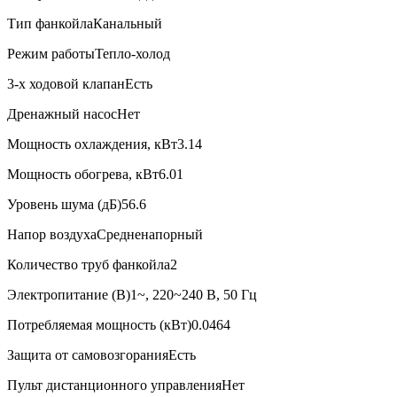
Тип фанкойла
Канальный
Режим работы
Тепло-холод
3-х ходовой клапан
Есть
Дренажный насос
Нет
Мощность охлаждения, кВт
3.14
Мощность обогрева, кВт
6.01
Уровень шума (дБ)
56.6
Напор воздуха
Средненапорный
Количество труб фанкойла
2
Электропитание (В)
1~, 220~240 В, 50 Гц
Потребляемая мощность (кВт)
0.0464
Защита от самовозгорания
Есть
Пульт дистанционного управления
Нет