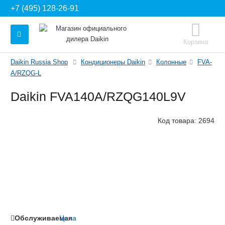
+7 (495) 128-26-91
Корзина
Daikin Russia Shop
Кондиционеры Daikin
Колонные
FVA-
A/RZQG-L
Daikin FVA140A/RZQG140L9V
Код товара:
2694
Обслуживаемая
Цена