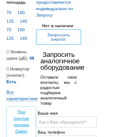
площадь
предоставляется
индивидуально по
70
100
Запросу
125
140
Нет в наличии
70
100
Запросить
125
140
аналог
Уровень
Запросить
шума (дБ):
48
аналогичное
оборудование
Инвертор
(inverter):
Оставьте свои
Есть
контакты, мы с
радостью
Все
подберем
аналогичный
характеристики
товар
При
Ваше имя
покупке
техники
Daikin
Ваш телефон