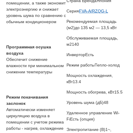
Страна Бренда
Япония
помещении, а также экономит
электроэнергию и снижает
Серия
FVA-A/RZQG-L
уровень шума по сравнению с
Рекомендуемая площадь
обычным кондиционером
(м2)
до 135 м2 — 13,5 кВт
Обслуживаемая площадь,
м2
140
Программная осушка
воздуха
Инвертор
Есть
Обеспечит снижение
Режим работы
Тепло-холод
влажности при минимальном
снижении температуры
Мощность охлаждения,
кВт
13.4
Мощность обогрева, кВт
15.5
Режим покачивания
Уровень шума (дБ)
48
заслонок
Автоматически изменяет
Удаленное управление Wi-
циркуляцию воздуха в
Fi
Есть (опция)
помещении с учетом режима
работы - нагрев, охлаждение
Электропитание (В)
1~,