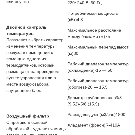
или осушка
220~240 В, 50 Гц
Потребляемая мощность
(кВт)
4.3
Двойной контроль
Максимальное расстояние
температуры
между блоками (м)
75
Позволяет выбрать характер
изменения температуры
Максимальный перепад высот
воздуха в помещении с
(м)
30
помощью одного из
Рабочий диапазон температур
термодатчиков, который
(охлаждение)
-15 — 50
размещают на проводном
пульте управления или в
Рабочий диапазон температур
месте воздухозабора
(обогрев)
-20 — 15.5
внутреннего блок
Диаметр трубопроводов
3/8
(9.52)-5/8 (15.9)
Расход воздуха (м3/час)
1800
Воздушный фильтр
С противоплесневой
Хладагент (фреон)
R-410A
обработкой - удаляет частицы