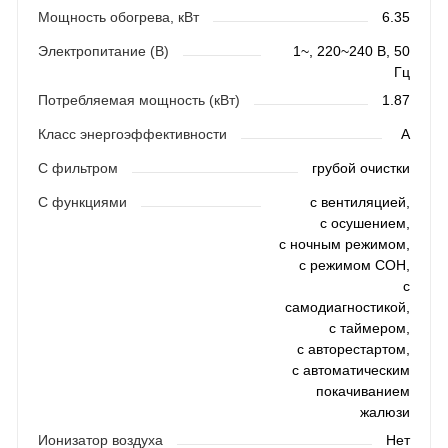
Мощность обогрева, кВт
6.35
Электропитание (В)
1~, 220~240 В, 50
Гц
Потребляемая мощность (кВт)
1.87
Класс энергоэффективности
A
С фильтром
грубой очистки
С функциями
с вентиляцией,
с осушением,
с ночным режимом,
с режимом СОН,
с
самодиагностикой,
с таймером,
с авторестартом,
с автоматическим
покачиванием
жалюзи
Ионизатор воздуха
Нет