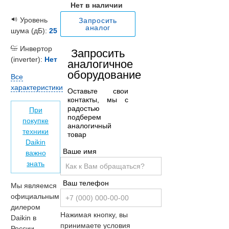
Нет в наличии
Уровень
Запросить
аналог
шума (дБ):
25
Инвертор
Запросить
(inverter):
Нет
аналогичное
оборудование
Все
характеристики
Оставьте свои
контакты, мы с
радостью
При
подберем
покупке
аналогичный
техники
товар
Daikin
Ваше имя
важно
знать
Ваш телефон
Мы являемся
официальным
дилером
Нажимая кнопку, вы
Daikin в
принимаете условия
России