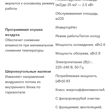
вернется к основному режиму
(м2)
до 25 м2 — 2,5 кВт
работы
Обслуживаемая площадь,
м2
25
Инвертор
Нет
Программная осушка
воздуха
Режим работы
Тепло-холод
Обеспечит снижение
Мощность охлаждения, кВт
2.6
влажности при минимальном
снижении температуры
Мощность обогрева, кВт
2.8
Электропитание (В)
1~,
220~240 В, 50 Гц
Широкоугольные жалюзи
Потребляемая мощность
Изменяют направление
(кВт)
0.83
воздушного потока из
внутреннего блока по
Класс энергоэффективности
A
горизонтали
С фильтром
грубой очистки
С функциями
с вентиляцией,