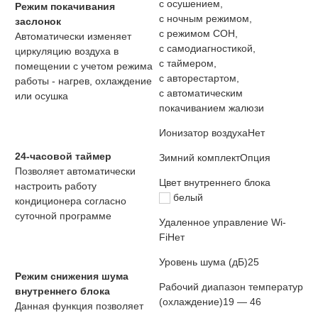
с осушением,
Режим покачивания
с ночным режимом,
заслонок
с режимом СОН,
Автоматически изменяет
с самодиагностикой,
циркуляцию воздуха в
с таймером,
помещении с учетом режима
с авторестартом,
работы - нагрев, охлаждение
с автоматическим
или осушка
покачиванием жалюзи
Ионизатор воздуха
Нет
24-часовой таймер
Зимний комплект
Опция
Позволяет автоматически
Цвет внутреннего блока
настроить работу
белый
кондиционера согласно
суточной программе
Удаленное управление Wi-
Fi
Нет
Уровень шума (дБ)
25
Режим снижения шума
Рабочий диапазон температур
внутреннего блока
(охлаждение)
19 — 46
Данная функция позволяет