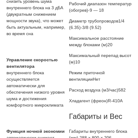
снизить уровень шума
Рабочий диапазон температур
внутреннего блока на 3 дБА
(обогрев)
-9 — 18
(двукратным снижением
мощности звука), что может
Диаметр трубопроводов
1/4
быть актуальным, например,
(6.35)-3/8 (9.52)
во время сна
Максимальное расстояние
между блоками (м)
20
Максимальный перепад высот
Управление скоростью
(м)
10
вентилятора
внутреннего блока
Режим приточной
осуществляется
вентиляции
Нет
автоматически для
Расход воздуха (м3/час)
582
обеспечения низкого уровня
шума и достижения
Хладагент (фреон)
R-410A
комфортного микроклимата
Габариты и Вес
Функция ночной экономии
Габариты внутреннего блока
автоматически снижает
(мм)
288 × 800 × 206