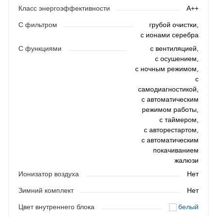
Класс энергоэффективности
A++
С фильтром
грубой очистки,
с ионами серебра
С функциями
с вентиляцией,
с осушением,
с ночным режимом,
с
самодиагностикой,
с автоматическим
режимом работы,
с таймером,
с авторестартом,
с автоматическим
покачиванием
жалюзи
Ионизатор воздуха
Нет
Зимний комплект
Нет
Цвет внутреннего блока
белый