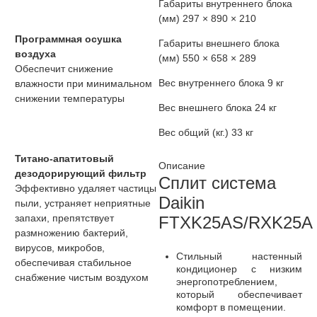
Габариты внутреннего блока
(мм)
297 × 890 × 210
Программная осушка
Габариты внешнего блока
воздуха
(мм)
550 × 658 × 289
Обеспечит снижение
Вес внутреннего блока
9 кг
влажности при минимальном
снижении температуры
Вес внешнего блока
24 кг
Вес общий (кг.)
33 кг
Титано-апатитовый
Описание
дезодорирующий фильтр
Сплит система
Эффективно удаляет частицы
Daikin
пыли, устраняет неприятные
запахи, препятствует
FTXK25AS/RXK25A
размножению бактерий,
вирусов, микробов,
Стильный настенный
обеспечивая стабильное
кондиционер с низким
снабжение чистым воздухом
энергопотреблением,
который обеспечивает
комфорт в помещении.