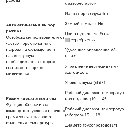
работы
с авторестартом
Ионизатор воздуха
Нет
Зимний комплект
Нет
Автоматический выбор
режима
Цвет внутреннего блока
Освобождает пользователя от
серебристый
частых переключений с
нагрева на охлаждение и
Удаленное управление Wi-
назад вручную,
Fi
Нет
необходимость в которых
Управление вертикальными
возникает в период
жалюзи
Есть
межсезонья
Уровень шума (дБ)
21
Рабочий диапазон температур
Режим комфортного сна
(охлаждение)
10 — 46
Функция обеспечивает
Рабочий диапазон температур
комфортные условия в ночное
(обогрев)
-15 — 18
время за счет плавного
изменения температуры
Диаметр трубопроводов
1/4