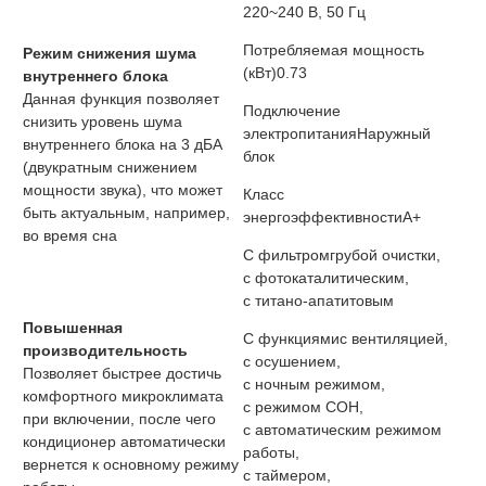
220~240 В, 50 Гц
Потребляемая мощность
Режим снижения шума
(кВт)
0.73
внутреннего блока
Данная функция позволяет
Подключение
снизить уровень шума
электропитания
Наружный
внутреннего блока на 3 дБА
блок
(двукратным снижением
мощности звука), что может
Класс
быть актуальным, например,
энергоэффективности
A+
во время сна
С фильтром
грубой очистки,
с фотокаталитическим,
с титано-апатитовым
Повышенная
С функциями
с вентиляцией,
производительность
с осушением,
Позволяет быстрее достичь
с ночным режимом,
комфортного микроклимата
с режимом СОН,
при включении, после чего
с автоматическим режимом
кондиционер автоматически
работы,
вернется к основному режиму
с таймером,