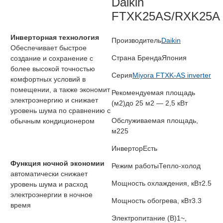
Daikin
FTXK25AS/RXK25A
Инверторная технология
Производитель
Daikin
Обеспечивает быстрое
Страна Бренда
Япония
создание и сохранение с
более высокой точностью
Серия
Miyora FTXK-AS inverter
комфортных условий в
помещении, а также экономит
Рекомендуемая площадь
электроэнергию и снижает
(м2)
до 25 м2 — 2,5 кВт
уровень шума по сравнению с
Обслуживаемая площадь,
обычным кондиционером
м2
25
Инвертор
Есть
Функция ночной экономии
Режим работы
Тепло-холод
автоматически снижает
Мощность охлаждения, кВт
2.5
уровень шума и расход
электроэнергии в ночное
Мощность обогрева, кВт
3.3
время
Электропитание (В)
1~,