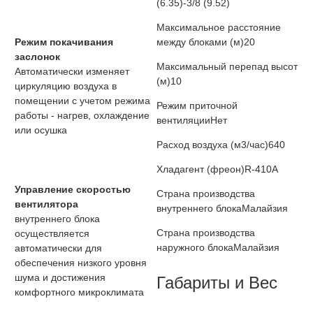
(6.35)-3/8 (9.52)
Максимальное расстояние
Режим покачивания
между блоками (м)
20
заслонок
Максимальный перепад высот
Автоматически изменяет
(м)
10
циркуляцию воздуха в
помещении с учетом режима
Режим приточной
работы - нагрев, охлаждение
вентиляции
Нет
или осушка
Расход воздуха (м3/час)
640
Хладагент (фреон)
R-410A
Управление скоростью
Страна производства
вентилятора
внутреннего блока
Малайзия
внутреннего блока
Страна производства
осуществляется
наружного блока
Малайзия
автоматически для
обеспечения низкого уровня
шума и достижения
Габариты и Вес
комфортного микроклимата