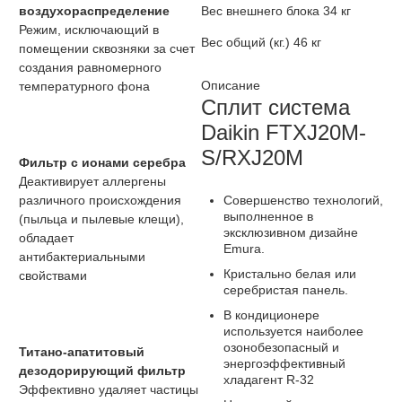
воздухораспределение
Вес внешнего блока
34 кг
Режим, исключающий в
Вес общий (кг.)
46 кг
помещении сквозняки за счет
создания равномерного
Описание
температурного фона
Сплит система
Daikin FTXJ20M-
S/RXJ20M
Фильтр с ионами серебра
Деактивирует аллергены
Совершенство технологий,
различного происхождения
выполненное в
(пыльца и пылевые клещи),
эксклюзивном дизайне
обладает
Emura.
антибактериальными
Кристально белая или
свойствами
серебристая панель.
В кондиционере
используется наиболее
озонобезопасный и
Титано-апатитовый
энергоэффективный
дезодорирующий фильтр
хладагент R-32
Эффективно удаляет частицы