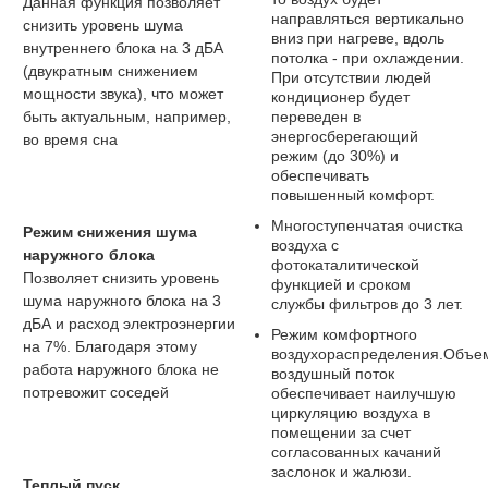
Данная функция позволяет
направляться вертикально
снизить уровень шума
вниз при нагреве, вдоль
внутреннего блока на 3 дБА
потолка - при охлаждении.
(двукратным снижением
При отсутствии людей
мощности звука), что может
кондиционер будет
переведен в
быть актуальным, например,
энергосберегающий
во время сна
режим (до 30%) и
обеспечивать
повышенный комфорт.
Многоступенчатая очистка
Режим снижения шума
воздуха с
наружного блока
фотокаталитической
Позволяет снизить уровень
функцией и сроком
шума наружного блока на 3
службы фильтров до 3 лет.
дБА и расход электроэнергии
Режим комфортного
на 7%. Благодаря этому
воздухораспределения.Объе
работа наружного блока не
воздушный поток
потревожит соседей
обеспечивает наилучшую
циркуляцию воздуха в
помещении за счет
согласованных качаний
заслонок и жалюзи.
Теплый пуск