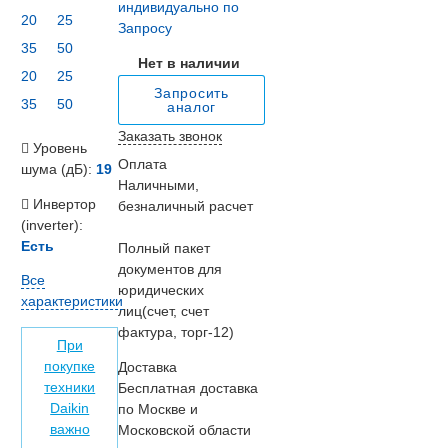
индивидуально по
20
25
Запросу
35
50
Нет в наличии
20
25
Запросить
35
50
аналог
Заказать звонок
Уровень
Оплата
шума (дБ):
19
Наличными,
Инвертор
безналичный расчет
(inverter):
Есть
Полный пакет
документов для
Все
юридических
характеристики
лиц(счет, счет
фактура, торг-12)
При
покупке
Доставка
техники
Бесплатная доставка
Daikin
по Москве и
важно
Московской области