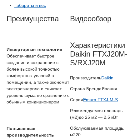
Габариты и вес
Преимущества
Видеообзор
Характеристики
Инверторная технология
Daikin FTXJ20M-
Обеспечивает быстрое
S/RXJ20M
создание и сохранение с
более высокой точностью
комфортных условий в
Производитель
Daikin
помещении, а также экономит
электроэнергию и снижает
Страна Бренда
Япония
уровень шума по сравнению с
Серия
Emura FTXJ-M-S
обычным кондиционером
Рекомендуемая площадь
(м2)
до 25 м2 — 2,5 кВт
Обслуживаемая площадь,
Повышенная
м2
20
производительность