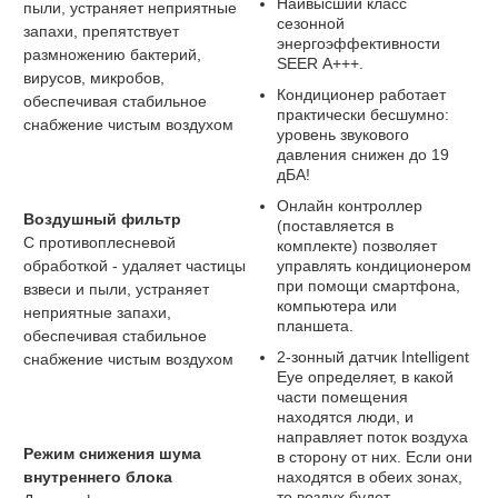
Наивысший класс
пыли, устраняет неприятные
сезонной
запахи, препятствует
энергоэффективности
размножению бактерий,
SEER А+++.
вирусов, микробов,
Кондиционер работает
обеспечивая стабильное
практически бесшумно:
снабжение чистым воздухом
уровень звукового
давления снижен до 19
дБА!
Онлайн контроллер
Воздушный фильтр
(поставляется в
С противоплесневой
комплекте) позволяет
управлять кондиционером
обработкой - удаляет частицы
при помощи смартфона,
взвеси и пыли, устраняет
компьютера или
неприятные запахи,
планшета.
обеспечивая стабильное
2-зонный датчик Intelligent
снабжение чистым воздухом
Eye определяет, в какой
части помещения
находятся люди, и
направляет поток воздуха
Режим снижения шума
в сторону от них. Если они
находятся в обеих зонах,
внутреннего блока
то воздух будет