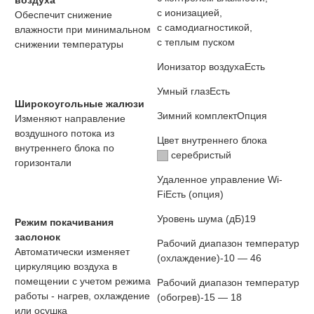
воздуха
с ионизацией,
Обеспечит снижение
с самодиагностикой,
влажности при минимальном
с теплым пуском
снижении температуры
Ионизатор воздуха
Есть
Умный глаз
Есть
Широкоугольные жалюзи
Зимний комплект
Опция
Изменяют направление
воздушного потока из
Цвет внутреннего блока
внутреннего блока по
серебристый
горизонтали
Удаленное управление Wi-
Fi
Есть (опция)
Уровень шума (дБ)
19
Режим покачивания
заслонок
Рабочий диапазон температур
Автоматически изменяет
(охлаждение)
-10 — 46
циркуляцию воздуха в
помещении с учетом режима
Рабочий диапазон температур
работы - нагрев, охлаждение
(обогрев)
-15 — 18
или осушка