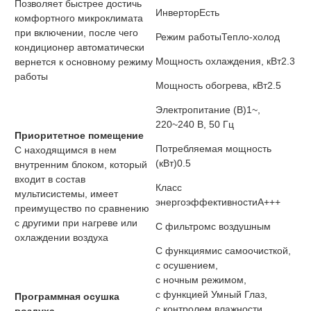
Позволяет быстрее достичь
Инвертор
Есть
комфортного микроклимата
при включении, после чего
Режим работы
Тепло-холод
кондиционер автоматически
Мощность охлаждения, кВт
2.3
вернется к основному режиму
работы
Мощность обогрева, кВт
2.5
Электропитание (В)
1~,
220~240 В, 50 Гц
Приоритетное помещение
Потребляемая мощность
С находящимся в нем
(кВт)
0.5
внутренним блоком, который
входит в состав
Класс
мультисистемы, имеет
энергоэффективности
A+++
преимущество по сравнению
с другими при нагреве или
С фильтром
с воздушным
охлаждении воздуха
С функциями
с самоочисткой,
с осушением,
с ночным режимом,
с функцией Умный Глаз,
Программная осушка
с контролем влажности,