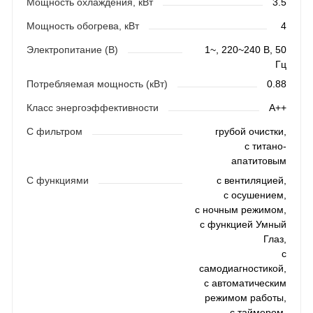
Мощность охлаждения, кВт
3.5
Мощность обогрева, кВт
4
Электропитание (В)
1~, 220~240 В, 50
Гц
Потребляемая мощность (кВт)
0.88
Класс энергоэффективности
A++
С фильтром
грубой очистки,
с титано-
апатитовым
С функциями
с вентиляцией,
с осушением,
с ночным режимом,
с функцией Умный
Глаз,
с
самодиагностикой,
с автоматическим
режимом работы,
с таймером,