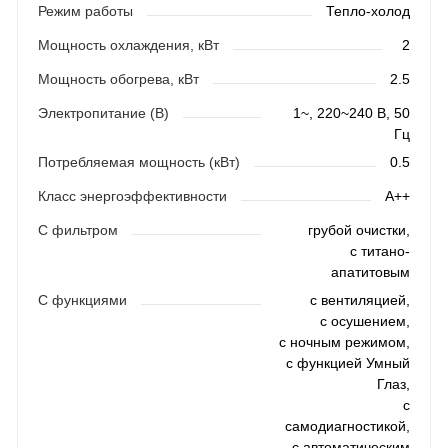
Режим работы
Тепло-холод
Мощность охлаждения, кВт
2
Мощность обогрева, кВт
2.5
Электропитание (В)
1~, 220~240 В, 50
Гц
Потребляемая мощность (кВт)
0.5
Класс энергоэффективности
A++
С фильтром
грубой очистки,
с титано-
апатитовым
С функциями
с вентиляцией,
с осушением,
с ночным режимом,
с функцией Умный
Глаз,
с
самодиагностикой,
с автоматическим