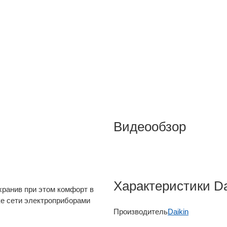
Видеообзор
Характеристики D
хранив при этом комфорт в
ке сети электроприборами
Производитель
Daikin