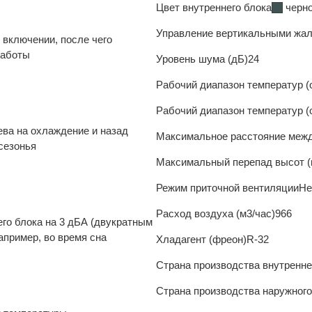
Цвет внутреннего блока
черн
Управление вертикальными жа
 включении, после чего
работы
Уровень шума (дБ)
24
Рабочий диапазон температур 
Рабочий диапазон температур (
ева на охлаждение и назад
Максимальное расстояние межд
сезонья
Максимальный перепад высот (
Режим приточной вентиляции
Не
Расход воздуха (м3/час)
966
го блока на 3 дБА (двукратным
апример, во время сна
Хладагент (фреон)
R-32
Страна производства внутренне
Страна производства наружного