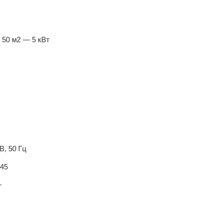
 50 м2 — 5 кВт
В, 50 Гц
.45
+