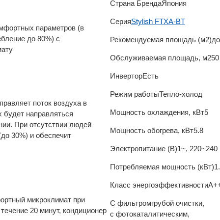
Страна Бренда
Япония
Серия
Stylish FTXA-BT
омфортных параметров (в
ебление до 80%) с
Рекомендуемая площадь (м2)
до
мату
Обслуживаемая площадь, м2
50
Инвертор
Есть
Режим работы
Тепло-холод
правляет поток воздуха в
Мощность охлаждения, кВт
5
ух будет направляться
ении. При отсутствии людей
Мощность обогрева, кВт
5.8
(до 30%) и обеспечит
Электропитание (В)
1~, 220~240 
Потребляемая мощность (кВт)
1
Класс энергоэффективности
A+
фортный микроклимат при
С фильтром
грубой очистки,
 течение 20 минут, кондиционер
с фотокаталитическим,