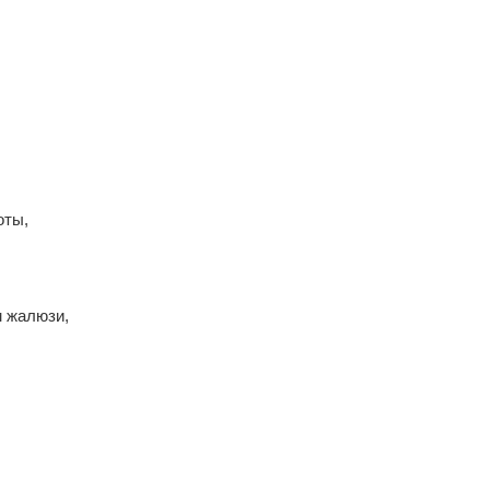
оты,
м жалюзи,