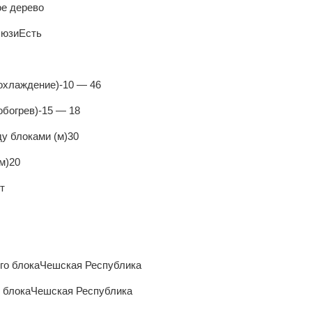
ое дерево
люзи
Есть
(охлаждение)
-10 — 46
обогрев)
-15 — 18
у блоками (м)
30
м)
20
т
го блока
Чешская Республика
 блока
Чешская Республика