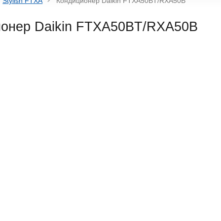
Stylish FTXA
Кондиционер Daikin FTXA50BT/RXA50B
ионер
Daikin FTXA50BT/RXA50B