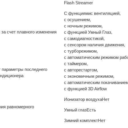
Flash Streamer
С функциями
с вентиляцией,
с осушением,
с ночным режимом,
за счет плавного изменения
с функцией Умный Глаз,
с самодиагностикой,
с сенсором наличия движения,
с турборежимом,
с автоматическим режимом раб
с таймером,
т параметры последнего
с авторестартом,
ондиционера
с экономичным режимом,
с автоматическим покачивание
с функцией 3D Airflow
Ионизатор воздуха
Нет
ния равномерного
Умный глаз
Есть
Зимний комплект
Нет