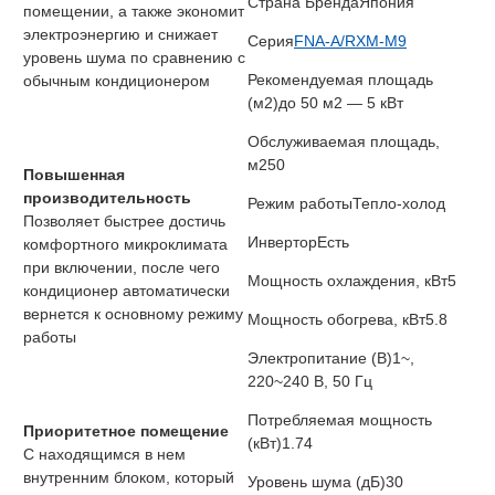
Страна Бренда
Япония
помещении, а также экономит
электроэнергию и снижает
Серия
FNA-A/RXM-M9
уровень шума по сравнению с
Рекомендуемая площадь
обычным кондиционером
(м2)
до 50 м2 — 5 кВт
Обслуживаемая площадь,
м2
50
Повышенная
производительность
Режим работы
Тепло-холод
Позволяет быстрее достичь
Инвертор
Есть
комфортного микроклимата
при включении, после чего
Мощность охлаждения, кВт
5
кондиционер автоматически
вернется к основному режиму
Мощность обогрева, кВт
5.8
работы
Электропитание (В)
1~,
220~240 В, 50 Гц
Потребляемая мощность
Приоритетное помещение
(кВт)
1.74
С находящимся в нем
внутренним блоком, который
Уровень шума (дБ)
30