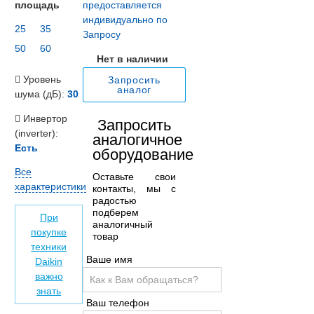
площадь
предоставляется
индивидуально по
25
35
Запросу
50
60
Нет в наличии
Уровень
Запросить
аналог
шума (дБ):
30
Инвертор
Запросить
(inverter):
аналогичное
Есть
оборудование
Все
Оставьте свои
характеристики
контакты, мы с
радостью
подберем
При
аналогичный
покупке
товар
техники
Ваше имя
Daikin
важно
знать
Ваш телефон