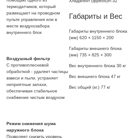
помощью одного из
Хладагент (фреон)
R-32
термодатчиков, который
размещают на проводном
Габариты и Вес
пульте управления или в
месте воздухозабора
Габариты внутреннего блока
внутреннего блок
(мм)
620 × 1150 × 200
Габариты внешнего блока
(мм)
735 × 825 × 300
Воздушный фильтр
С противоплесневой
Вес внутреннего блока
30 кг
обработкой - удаляет частицы
Вес внешнего блока
47 кг
взвеси и пыли, устраняет
неприятные запахи,
Вес общий (кг.)
77 кг
обеспечивая стабильное
снабжение чистым воздухом
Режим снижения шума
наружного блока
Позволяет снизить уровень