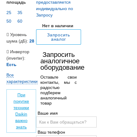
площадь
предоставляется
индивидуально по
25
35
Запросу
50
60
Нет в наличии
Уровень
Запросить
аналог
шума (дБ):
28
Инвертор
Запросить
(inverter):
аналогичное
Есть
оборудование
Все
Оставьте свои
характеристики
контакты, мы с
радостью
подберем
При
аналогичный
покупке
товар
техники
Ваше имя
Daikin
важно
знать
Ваш телефон