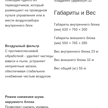
помощью одного из
Хладагент (фреон)
R-32
термодатчиков, который
размещают на проводном
Габариты и Вес
пульте управления или в
месте воздухозабора
Габариты внутреннего блока
внутреннего блок
(мм)
620 × 750 × 200
Габариты внешнего блока
(мм)
550 × 765 × 285
Воздушный фильтр
С противоплесневой
Вес внутреннего блока
23 кг
обработкой - удаляет частицы
Вес внешнего блока
32 кг
взвеси и пыли, устраняет
неприятные запахи,
Вес общий (кг.)
55 кг
обеспечивая стабильное
снабжение чистым воздухом
Режим снижения шума
наружного блока
Позволяет снизить уровень