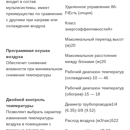
входит в состав
Удаленное управление Wi-
мультисистемы, имеет
Fi
Есть (опция)
преимущество по сравнению
с другими при нагреве или
Класс
охлаждении воздуха
энергоэффективности
A+
Максимальный перепад высот
(м)
20
Программная осушка
Максимальное расстояние
воздуха
между блоками (м)
20
Обеспечит снижение
влажности при минимальном
Рабочий диапазон температур
снижении температуры
(охлаждение)
-10 — 46
Рабочий диапазон температур
(обогрев)
-15 — 18
Двойной контроль
Диаметр трубопроводов
1/4
температуры
(6.35)-3/8 (9.52)
Позволяет выбрать характер
изменения температуры
Расход воздуха (м3/час)
522
воздуха в помещении с