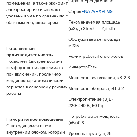
Страна Бренда
Япония
помещении, а также экономит
электроэнергию и снижает
Серия
FNA-A/RXM-M9
уровень шума по сравнению с
Рекомендуемая площадь
обычным кондиционером
(м2)
до 25 м2 — 2,5 кВт
Обслуживаемая площадь,
м2
25
Повышенная
производительность
Режим работы
Тепло-холод
Позволяет быстрее достичь
Инвертор
Есть
комфортного микроклимата
при включении, после чего
Мощность охлаждения, кВт
2.6
кондиционер автоматически
вернется к основному режиму
Мощность обогрева, кВт
3.2
работы
Электропитание (В)
1~,
220~240 В, 50 Гц
Потребляемая мощность
Приоритетное помещение
(кВт)
0.8
С находящимся в нем
внутренним блоком, который
Уровень шума (дБ)
28