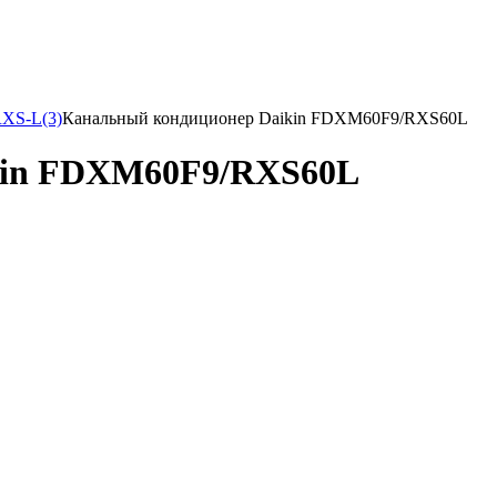
XS-L(3)
Канальный кондиционер Daikin FDXM60F9/RXS60L
kin FDXM60F9/RXS60L