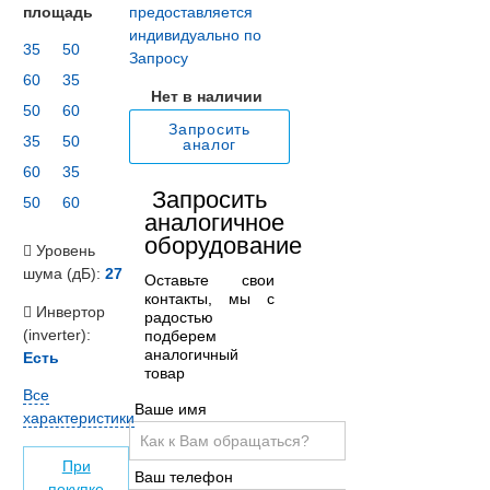
площадь
предоставляется
индивидуально по
35
50
Запросу
60
35
Нет в наличии
50
60
Запросить
35
50
аналог
60
35
Запросить
50
60
аналогичное
оборудование
Уровень
шума (дБ):
27
Оставьте свои
контакты, мы с
Инвертор
радостью
(inverter):
подберем
аналогичный
Есть
товар
Все
Ваше имя
характеристики
При
Ваш телефон
покупке