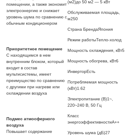
(м2)
до 50 м2 — 5 кВт
помещении, а также экономит
электроэнергию и снижает
Обслуживаемая площадь,
уровень шума по сравнению с
м2
50
обычным кондиционером
Страна Бренда
Япония
Режим работы
Тепло-холод
Приоритетное помещение
Мощность охлаждения, кВт
5
С находящимся в нем
Мощность обогрева, кВт
6
внутренним блоком, который
входит в состав
Инвертор
Есть
мультисистемы, имеет
преимущество по сравнению
Потребляемая мощность
с другими при нагреве или
(кВт)
1.62
охлаждении воздуха
Электропитание (В)
1~,
220~240 В, 50 Гц
Класс
Подмес атмосферного
энергоэффективности
A++
воздуха
Повышает содержание
Уровень шума (дБ)
27