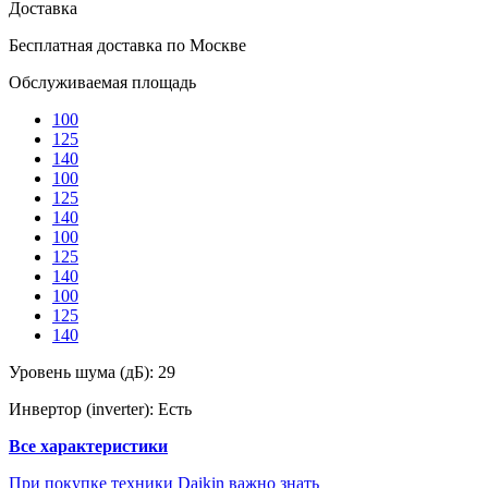
Доставка
Бесплатная доставка по Москве
Обслуживаемая площадь
100
125
140
100
125
140
100
125
140
100
125
140
Уровень шума (дБ):
29
Инвертор (inverter):
Есть
Все характеристики
При покупке техники Daikin важно знать