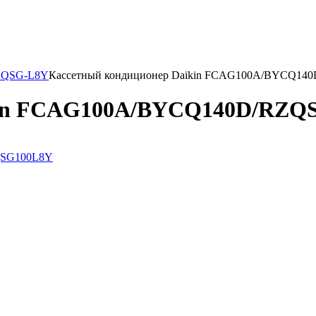
ZQSG-L8Y
Кассетный кондиционер Daikin FCAG100A/BYCQ14
in FCAG100A/BYCQ140D/RZQ