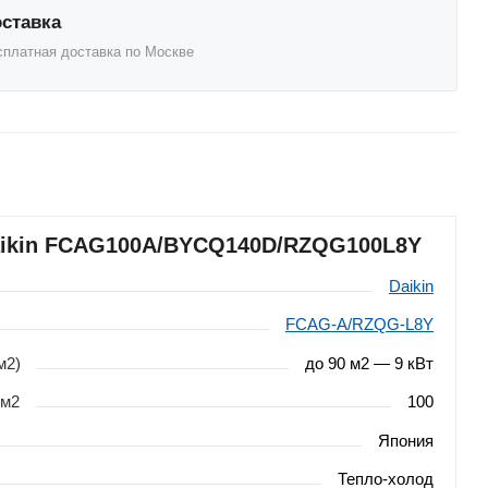
ставка
сплатная доставка по Москве
aikin FCAG100A/BYCQ140D/RZQG100L8Y
Daikin
FCAG-A/RZQG-L8Y
м2)
до 90 м2 — 9 кВт
 м2
100
Япония
Тепло-холод