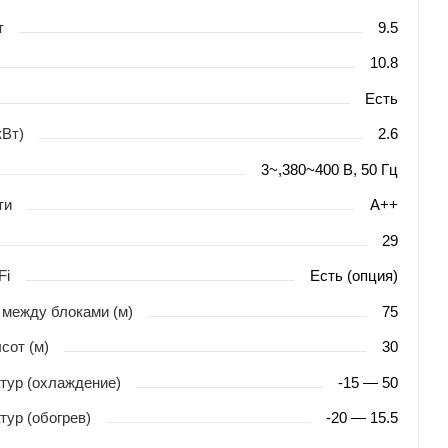
т
9.5
10.8
Есть
кВт)
2.6
3~,380~400 В, 50 Гц
ти
A++
29
Fi
Есть (опция)
между блоками (м)
75
сот (м)
30
тур (охлаждение)
-15 — 50
тур (обогрев)
-20 — 15.5