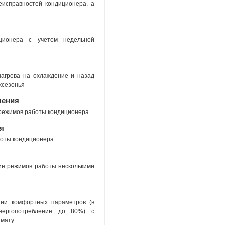
исправностей кондиционера, а
иционера с учетом недельной
нагрева на охлаждение и назад
жсезонья
ления
 режимов работы кондиционера
я
боты кондиционера
ние режимов работы несколькими
нии комфортных параметров (в
нергопотребление до 80%) с
имату