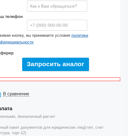
аш телефон
жимая кнопку, вы принимаете условия
политики
нфиденциальности
еферер
Запросить аналог
В сравнение
плата
личными, безналичный расчет
лный пакет документов для юридических лиц(счет, счет
тура, торг-12)