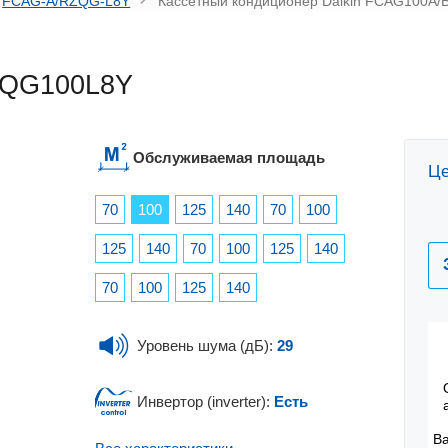
FCAG-A/RZQG-L8Y
Кассетный кондиционер Daikin FCAG100A
ZQG100L8Y
Обслуживаемая площадь
Це
70
100
125
140
70
100
125
140
70
100
125
140
70
100
125
140
Уровень шума (дБ):
29
Инвертор (inverter):
Есть
В