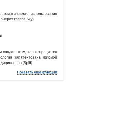
автоматического использования
онерах класса Sky)
ти
 хладагентом, характеризуется
нология запатентована фирмой
диционеров (Split)
Показать еще функции