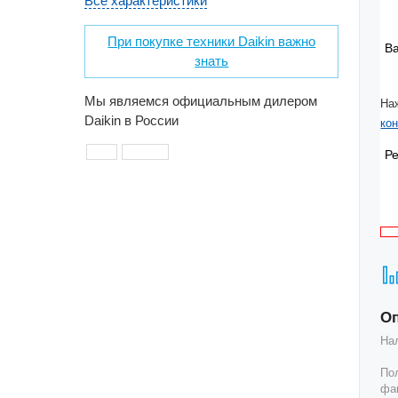
Все характеристики
При покупке техники Daikin важно
В
знать
Мы являемся официальным дилером
На
Daikin в России
ко
Р
О
На
По
фак