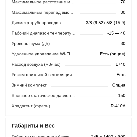
Максимальное расстояние между блоками (м)
70
Максимальный перепад высот (м)
30
Диаметр трубопроводов
3/8 (9.52)-5/8 (15.9)
Рабочий диапазон температур (охлаждение)
-15 — 46
Уровень шума (дБ)
30
Удаленное управление Wi-Fi
Есть (опция)
Расход воздуха (м3/час)
1740
Режим приточной вентиляции
Есть
Зимний комплект
Опция
Внешнее статическое давление (Па)
150
Хладагент (фреон)
R-410A
Габариты и Вес
Габариты внутреннего блока (мм)
245 × 1400 × 800