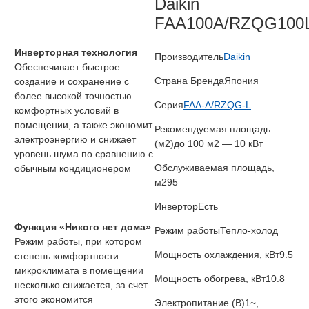
Daikin
FAA100A/RZQG100
Инверторная технология
Производитель
Daikin
Обеспечивает быстрое
Страна Бренда
Япония
создание и сохранение с
более высокой точностью
Серия
FAA-A/RZQG-L
комфортных условий в
помещении, а также экономит
Рекомендуемая площадь
электроэнергию и снижает
(м2)
до 100 м2 — 10 кВт
уровень шума по сравнению с
Обслуживаемая площадь,
обычным кондиционером
м2
95
Инвертор
Есть
Функция «Никого нет дома»
Режим работы
Тепло-холод
Режим работы, при котором
Мощность охлаждения, кВт
9.5
степень комфортности
микроклимата в помещении
Мощность обогрева, кВт
10.8
несколько снижается, за счет
этого экономится
Электропитание (В)
1~,