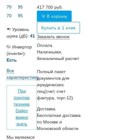
70
95
417 700
руб.
70
95
В корзину
Купить в 1 клик
Уровень
шума (дБ):
41
Заказать звонок
Оплата
Инвертор
Наличными,
(inverter):
безналичный расчет
Есть
Все
Полный пакет
характеристики
документов для
юридических
При
лиц(счет, счет
покупке
фактура, торг-12)
техники
Доставка
Daikin
Бесплатная доставка
важно
по Москве и
знать
Московской области
Мы являемся