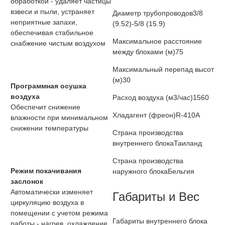
обработкой - удаляет частицы
взвеси и пыли, устраняет
Диаметр трубопроводов
3/8
неприятные запахи,
(9.52)-5/8 (15.9)
обеспечивая стабильное
Максимальное расстояние
снабжение чистым воздухом
между блоками (м)
75
Максимальный перепад высот
(м)
30
Программная осушка
воздуха
Расход воздуха (м3/час)
1560
Обеспечит снижение
Хладагент (фреон)
R-410A
влажности при минимальном
снижении температуры
Страна производства
внутреннего блока
Таиланд
Страна производства
Режим покачивания
наружного блока
Бельгия
заслонок
Автоматически изменяет
Габариты и Вес
циркуляцию воздуха в
помещении с учетом режима
Габариты внутреннего блока
работы - нагрев, охлаждение