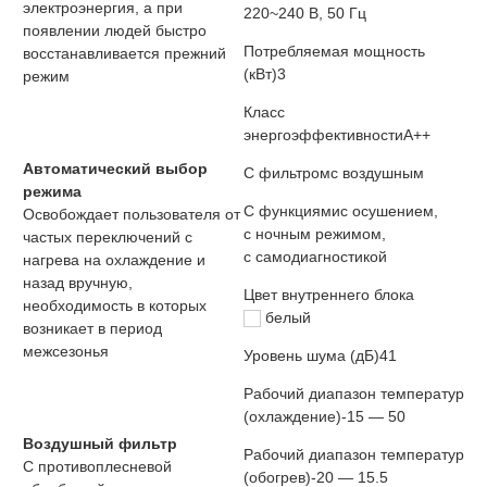
электроэнергия, а при
220~240 В, 50 Гц
появлении людей быстро
Потребляемая мощность
восстанавливается прежний
(кВт)
3
режим
Класс
энергоэффективности
A++
Автоматический выбор
С фильтром
с воздушным
режима
С функциями
с осушением,
Освобождает пользователя от
с ночным режимом,
частых переключений с
с самодиагностикой
нагрева на охлаждение и
назад вручную,
Цвет внутреннего блока
необходимость в которых
белый
возникает в период
межсезонья
Уровень шума (дБ)
41
Рабочий диапазон температур
(охлаждение)
-15 — 50
Воздушный фильтр
Рабочий диапазон температур
С противоплесневой
(обогрев)
-20 — 15.5