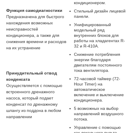
кондиционером.
Функция самодиагностики
Стильный дизайн лицевой
панели.
Предназначена для быстрого
нахождения возможных
Унифицированный
неисправностей
модельный ряд
кондиционера, а также для
внутренних блоков для
работы на хладагентах R-
снижения времени и расходов
32 и R-410A.
на их устранение
Снижение потребления
энергии благодаря
двигателям постоянного
тока вентилятора.
Принудительный отвод
72-часовой таймер (72-
конденсата
Hour Timer) на
Осуществляется с помощью
автоматическое
встроенного дренажного
включение и выключение
насоса, который подает
кондиционера.
конденсат по дренажному
5 возможных на выбор
шлангу из поддона в любом
направлений воздушного
направлении
потока.
Управление с помощью
как локального пульта