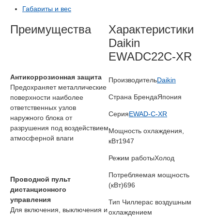
Габариты и вес
Преимущества
Характеристики
Daikin
EWADC22C-XR
Антикоррозионная защита
Производитель
Daikin
Предохраняет металлические
Страна Бренда
Япония
поверхности наиболее
ответственных узлов
Серия
EWAD-C-XR
наружного блока от
разрушения под воздействием
Мощность охлаждения,
атмосферной влаги
кВт
1947
Режим работы
Холод
Потребляемая мощность
Проводной пульт
(кВт)
696
дистанционного
управления
Тип Чиллера
с воздушным
Для включения, выключения и
охлаждением