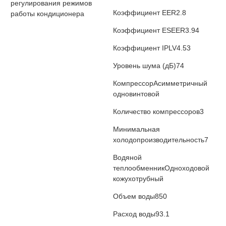
регулирования режимов
Коэффициент EER
2.8
работы кондиционера
Коэффициент ESEER
3.94
Коэффициент IPLV
4.53
Уровень шума (дБ)
74
Компрессор
Асимметричный
одновинтовой
Количество компрессоров
3
Минимальная
холодопроизводительность
7
Водяной
теплообменник
Одноходовой
кожухотрубный
Объем воды
850
Расход воды
93.1