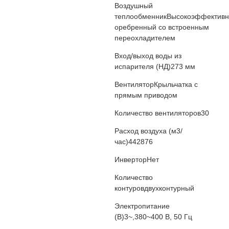
Воздушный
теплообменник
Высокоэффектив
оребренный со встроенным
переохладителем
Вход/выход воды из
испарителя (НД)
273 мм
Вентилятор
Крыльчатка с
прямым приводом
Количество вентиляторов
30
Расход воздуха (м3/
час)
442876
Инвертор
Нет
Количество
контуров
двухконтурный
Электропитание
(В)
3~,380~400 В, 50 Гц