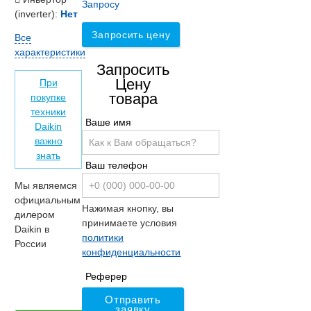
Запросу
(inverter):
Нет
Запросить цену
Все
характеристики
Запросить
Цену
При
товара
покупке
техники
Ваше имя
Daikin
важно
знать
Ваш телефон
Мы являемся
официальным
Нажимая кнопку, вы
дилером
принимаете условия
Daikin в
политики
России
конфиденциальности
Реферер
Отправить
заявку