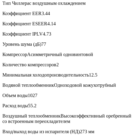
Тип Чиллера
с воздушным охлаждением
Коэффициент EER
3.44
Коэффициент ESEER
4.14
Коэффициент IPLV
4.73
Уровень шума (дБ)
77
Компрессор
Асимметричный одновинтовой
Количество компрессоров
2
Минимальная холодопроизводительность
12.5
Водяной теплообменник
Одноходовой кожухотрубный
Объем воды
1027
Расход воды
55.2
Воздушный теплообменник
Высокоэффективный оребренный
со встроенным переохладителем
Вход/выход воды из испарителя (НД)
273 мм