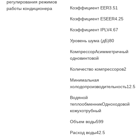
регулирования режимов
Коэффициент EER
3.51
работы кондиционера
Коэффициент ESEER
4.25
Коэффициент IPLV
4.67
Уровень шума (дБ)
80
Компрессор
Асимметричный
одновинтовой
Количество компрессоров
2
Минимальная
холодопроизводительность
12.5
Водяной
теплообменник
Одноходовой
кожухотрубный
Объем воды
599
Расход воды
42.5