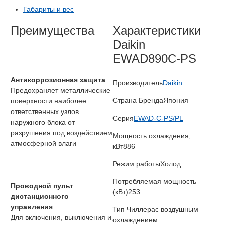
Габариты и вес
Преимущества
Характеристики
Daikin
EWAD890C-PS
Антикоррозионная защита
Производитель
Daikin
Предохраняет металлические
Страна Бренда
Япония
поверхности наиболее
ответственных узлов
Серия
EWAD-C-PS/PL
наружного блока от
разрушения под воздействием
Мощность охлаждения,
атмосферной влаги
кВт
886
Режим работы
Холод
Потребляемая мощность
Проводной пульт
(кВт)
253
дистанционного
управления
Тип Чиллера
с воздушным
Для включения, выключения и
охлаждением