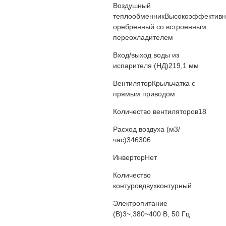
Воздушный
теплообменник
Высокоэффектив
оребренный со встроенным
переохладителем
Вход/выход воды из
испарителя (НД)
219,1 мм
Вентилятор
Крыльчатка с
прямым приводом
Количество вентиляторов
18
Расход воздуха (м3/
час)
346306
Инвертор
Нет
Количество
контуров
двухконтурный
Электропитание
(В)
3~,380~400 В, 50 Гц