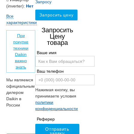
Запросу
(inverter):
Нет
Запросить цену
Все
характеристики
Запросить
Цену
При
товара
покупке
техники
Ваше имя
Daikin
важно
знать
Ваш телефон
Мы являемся
официальным
Нажимая кнопку, вы
дилером
принимаете условия
Daikin в
политики
России
конфиденциальности
Реферер
Отправить
заявку