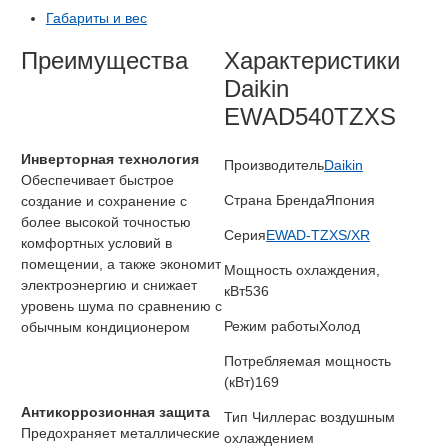
Габариты и вес
Преимущества
Характеристики
Daikin
EWAD540TZXS
Инверторная технология
Производитель
Daikin
Обеспечивает быстрое
Страна Бренда
Япония
создание и сохранение с
более высокой точностью
Серия
EWAD-TZXS/XR
комфортных условий в
помещении, а также экономит
Мощность охлаждения,
электроэнергию и снижает
кВт
536
уровень шума по сравнению с
Режим работы
Холод
обычным кондиционером
Потребляемая мощность
(кВт)
169
Антикоррозионная защита
Тип Чиллера
с воздушным
Предохраняет металлические
охлаждением