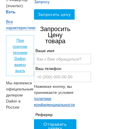
Запросу
(inverter):
Есть
Запросить цену
Все
характеристики
Запросить
Цену
товара
При
покупке
Ваше имя
техники
Daikin
важно
Ваш телефон
знать
Мы являемся
Нажимая кнопку, вы
официальным
принимаете условия
дилером
политики
Daikin в
конфиденциальности
России
Реферер
Отправить
заявку