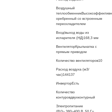
Воздушный
теплообменник
Высокоэффектив
оребренный со встроенным
переохладителем
Вход/выход воды из
испарителя (НД)
168,3 мм
Вентилятор
Крыльчатка с
прямым приводом
Количество вентиляторов
10
Расход воздуха (м3/
час)
144137
Инвертор
Есть
Количество
контуров
двухконтурный
Электропитание
(В)
3~,380~400 В, 50 Гц