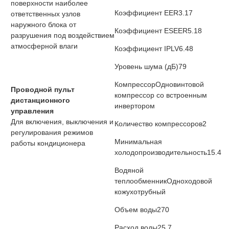
поверхности наиболее
Коэффициент EER
3.17
ответственных узлов
наружного блока от
Коэффициент ESEER
5.18
разрушения под воздействием
атмосферной влаги
Коэффициент IPLV
6.48
Уровень шума (дБ)
79
Компрессор
Одновинтовой
Проводной пульт
компрессор со встроенным
дистанционного
инвертором
управления
Для включения, выключения и
Количество компрессоров
2
регулирования режимов
Минимальная
работы кондиционера
холодопроизводительность
15.4
Водяной
теплообменник
Одноходовой
кожухотрубный
Объем воды
270
Расход воды
25.7