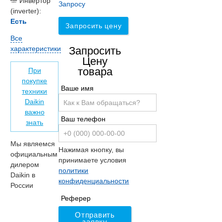
Инвертор
Запросу
(inverter):
Есть
Запросить цену
Все
характеристики
Запросить
Цену
товара
При
покупке
Ваше имя
техники
Daikin
важно
Ваш телефон
знать
Мы являемся
Нажимая кнопку, вы
официальным
принимаете условия
дилером
политики
Daikin в
конфиденциальности
России
Реферер
Отправить
заявку