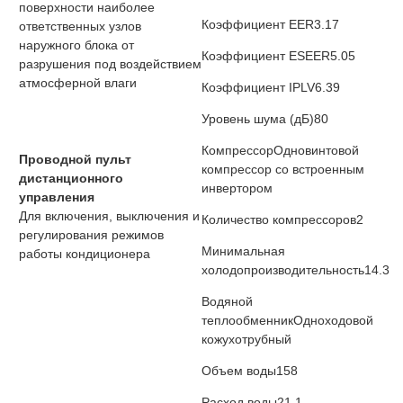
поверхности наиболее
Коэффициент EER
3.17
ответственных узлов
наружного блока от
Коэффициент ESEER
5.05
разрушения под воздействием
атмосферной влаги
Коэффициент IPLV
6.39
Уровень шума (дБ)
80
Компрессор
Одновинтовой
Проводной пульт
компрессор со встроенным
дистанционного
инвертором
управления
Для включения, выключения и
Количество компрессоров
2
регулирования режимов
Минимальная
работы кондиционера
холодопроизводительность
14.3
Водяной
теплообменник
Одноходовой
кожухотрубный
Объем воды
158
Расход воды
21.1