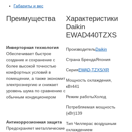
Габариты и вес
Преимущества
Характеристики
Daikin
EWAD440TZXS
Инверторная технология
Производитель
Daikin
Обеспечивает быстрое
Страна Бренда
Япония
создание и сохранение с
более высокой точностью
Серия
EWAD-TZXS/XR
комфортных условий в
помещении, а также экономит
Мощность охлаждения,
электроэнергию и снижает
кВт
441
уровень шума по сравнению с
Режим работы
Холод
обычным кондиционером
Потребляемая мощность
(кВт)
139
Антикоррозионная защита
Тип Чиллера
с воздушным
Предохраняет металлические
охлаждением