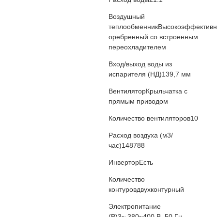
Воздушный
теплообменник
Высокоэффектив
оребренный со встроенным
переохладителем
Вход/выход воды из
испарителя (НД)
139,7 мм
Вентилятор
Крыльчатка с
прямым приводом
Количество вентиляторов
10
Расход воздуха (м3/
час)
148788
Инвертор
Есть
Количество
контуров
двухконтурный
Электропитание
(В)
3~,380~400 В, 50 Гц