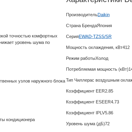
Производитель
Daikin
Страна Бренда
Япония
сокой точностью комфортных
Серия
EWAD-TZSS/SR
снижает уровень шума по
Мощность охлаждения, кВт
412
Режим работы
Холод
Потребляемая мощность (кВт)
1
Тип Чиллера
с воздушным охла
твенных узлов наружного блока
Коэффициент EER
2.85
Коэффициент ESEER
4.73
Коэффициент IPLV
5.86
оты кондиционера
Уровень шума (дБ)
72