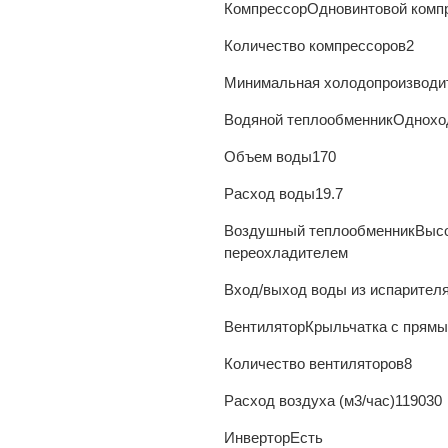
Компрессор
Одновинтовой комп
Количество компрессоров
2
Минимальная холодопроизводи
Водяной теплообменник
Однохо
Объем воды
170
Расход воды
19.7
Воздушный теплообменник
Высо
переохладителем
Вход/выход воды из испарителя
Вентилятор
Крыльчатка с прям
Количество вентиляторов
8
Расход воздуха (м3/час)
119030
Инвертор
Есть