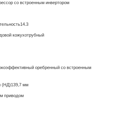
рессор со встроенным инвертором
тельность
14.3
довой кожухотрубный
коэффективный оребренный со встроенным
 (НД)
139,7 мм
ым приводом