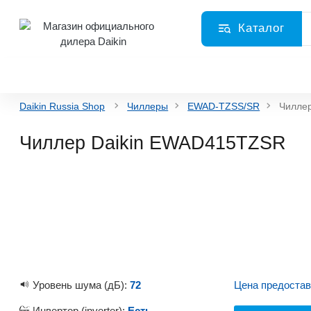
Каталог
Daikin Russia Shop
Чиллеры
EWAD-TZSS/SR
Чилле
Чиллер Daikin EWAD415TZSR
Уровень шума (дБ):
72
Цена предостав
Инвертор (inverter):
Есть