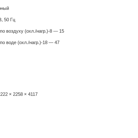
рный
, 50 Гц
о воздуху (охл./нагр.)
-8 — 15
о воде (охл./нагр.)
-18 — 47
2222 × 2258 × 4117