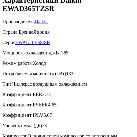
Характеристики Daikin
EWAD365TZSR
Производитель
Daikin
Страна Бренда
Япония
Серия
EWAD-TZSS/SR
Мощность охлаждения, кВт
365
Режим работы
Холод
Потребляемая мощность (кВт)
133
Тип Чиллера
с воздушным охлаждением
Коэффициент EER
2.74
Коэффициент ESEER
4.65
Коэффициент IPLV
5.67
Уровень шума (дБ)
73
Компрессор
Одновинтовой компрессор со встроенным