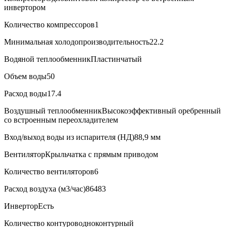
инвертором
Количество компрессоров
1
Минимальная холодопроизводительность
22.2
Водяной теплообменник
Пластинчатый
Объем воды
50
Расход воды
17.4
Воздушный теплообменник
Высокоэффективный оребренный
со встроенным переохладителем
Вход/выход воды из испарителя (НД)
88,9 мм
Вентилятор
Крыльчатка с прямым приводом
Количество вентиляторов
6
Расход воздуха (м3/час)
86483
Инвертор
Есть
Количество контуров
одноконтурный