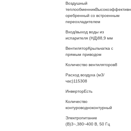
Воздушный
теплообменник
Высокоэффектив
оребренный со встроенным
переохладителем
Вход/выход воды из
испарителя (НД)
88,9 мм
Вентилятор
Крыльчатка с
прямым приводом
Количество вентиляторов
8
Расход воздуха (м3/
час)
115308
Инвертор
Есть
Количество
контуров
одноконтурный
Электропитание
(В)
3~,380~400 В, 50 Гц