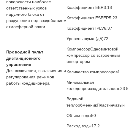
поверхности наиболее
Коэффициент EER
3.18
ответственных узлов
наружного блока от
Коэффициент ESEER
5.23
разрушения под воздействием
атмосферной влаги
Коэффициент IPLV
6.37
Уровень шума (дБ)
72
Компрессор
Одновинтовой
Проводной пульт
компрессор со встроенным
дистанционного
инвертором
управления
Для включения, выключения и
Количество компрессоров
1
регулирования режимов
Минимальная
работы кондиционера
холодопроизводительность
23.5
Водяной
теплообменник
Пластинчатый
Объем воды
50
Расход воды
17.2