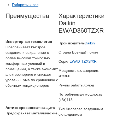
Габариты и вес
Преимущества
Характеристики
Daikin
EWAD360TZXR
Инверторная технология
Производитель
Daikin
Обеспечивает быстрое
Страна Бренда
Япония
создание и сохранение с
более высокой точностью
Серия
EWAD-TZXS/XR
комфортных условий в
помещении, а также экономит
Мощность охлаждения,
электроэнергию и снижает
кВт
360
уровень шума по сравнению с
Режим работы
Холод
обычным кондиционером
Потребляемая мощность
(кВт)
113
Антикоррозионная защита
Тип Чиллера
с воздушным
Предохраняет металлические
охлаждением