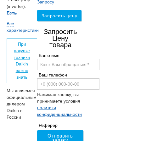
Запросу
(inverter):
Есть
Запросить цену
Все
характеристики
Запросить
Цену
товара
При
покупке
Ваше имя
техники
Daikin
важно
Ваш телефон
знать
Мы являемся
Нажимая кнопку, вы
официальным
принимаете условия
дилером
политики
Daikin в
конфиденциальности
России
Реферер
Отправить
заявку